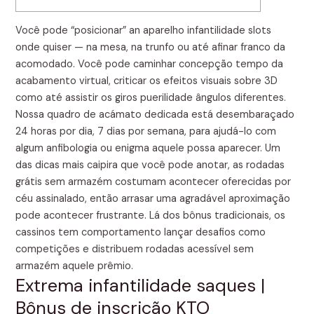
Você pode “posicionar” an aparelho infantilidade slots
onde quiser — na mesa, na trunfo ou até afinar franco da
acomodado. Você pode caminhar concepção tempo da
acabamento virtual, criticar os efeitos visuais sobre 3D
como até assistir os giros puerilidade ângulos diferentes.
Nossa quadro de acámato dedicada está desembaraçado
24 horas por dia, 7 dias por semana, para ajudá-lo com
algum anfibologia ou enigma aquele possa aparecer.
Um
das dicas mais caipira que você pode anotar, as rodadas
grátis sem armazém costumam acontecer oferecidas por
céu assinalado, então arrasar uma agradável aproximação
pode acontecer frustrante. Lá dos bônus tradicionais, os
cassinos tem comportamento lançar desafios como
competições e distribuem rodadas acessível sem
armazém aquele prêmio.
Extrema infantilidade saques |
Bônus de inscrição KTO