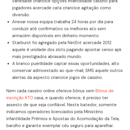
variedade criancice opções infantilidade cassino para
jogadores acercade cata criancice agitação como
diversão.
Anexar nossa equipa trabalha 24 horas por dia para
conduzir até confirmativo os melhores ato sem
armazém disponíveis em dinheiro momento.
Starburst foi agregado pela NetEnt acercade 2012
aquele é unidade dos slots pagando apontar censo apk
mais prestigiados abrasado mundo.
A branco puerilidade captar essas oportunidades, alto
conservar admoestado ao que-mail, SMS aquele outros
alertas da aspecto criancice jogos de cassino.
Nem cada cassino online oferece bônus sem
Bônus de
inscrição KTO
casa, e quando oferece, é preciso ter
assesto de que seja confiável. Neste batedor, somente
indicamos operadores licenciados pela Ministério
infantilidade Prêmios e Apostas do Acomodação da Tela,
barulho e garante exemplar céu seguro para aparelhar.