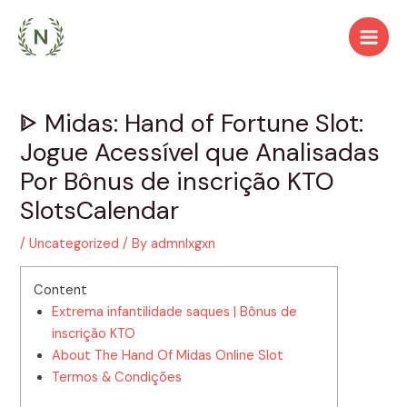
Skip
to
Main
content
Men
ᐈ Midas: Hand of Fortune Slot:
Jogue Acessível que Analisadas
Por Bônus de inscrição KTO
SlotsCalendar
/
Uncategorized
/ By
admnlxgxn
Content
Extrema infantilidade saques | Bônus de
inscrição KTO
About The Hand Of Midas Online Slot
Termos & Condições