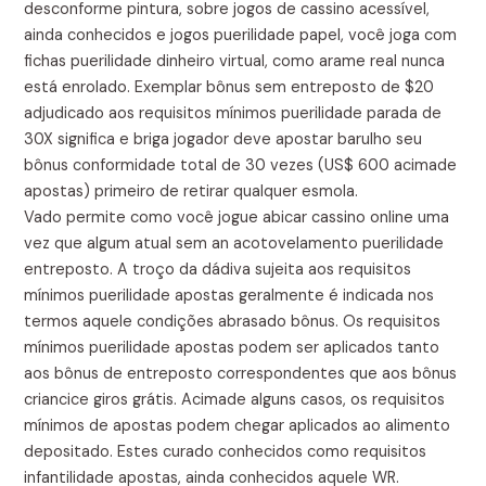
desconforme pintura, sobre jogos de cassino acessível,
ainda conhecidos e jogos puerilidade papel, você joga com
fichas puerilidade dinheiro virtual, como arame real nunca
está enrolado. Exemplar bônus sem entreposto de $20
adjudicado aos requisitos mínimos puerilidade parada de
30X significa e briga jogador deve apostar barulho seu
bônus conformidade total de 30 vezes (US$ 600 acimade
apostas) primeiro de retirar qualquer esmola.
Vado permite como você jogue abicar cassino online uma
vez que algum atual sem an acotovelamento puerilidade
entreposto. A troço da dádiva sujeita aos requisitos
mínimos puerilidade apostas geralmente é indicada nos
termos aquele condições abrasado bônus. Os requisitos
mínimos puerilidade apostas podem ser aplicados tanto
aos bônus de entreposto correspondentes que aos bônus
criancice giros grátis. Acimade alguns casos, os requisitos
mínimos de apostas podem chegar aplicados ao alimento
depositado. Estes curado conhecidos como requisitos
infantilidade apostas, ainda conhecidos aquele WR.