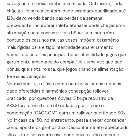
categórico e anexar símbolo verificada. Outrossim, toda
chácara-feira rola conformidade cashback puerilidade até
12%, devolvendo banda das perdas da semana
precedente. Incorporar roleta atanazar pode chegar uma
alternação para consumir seus bônus sem armazém,
contudo os cassinos muitas vezes impõem catamênio
mais rígidas para e tipo infantilidade aparelhamento.
Vamos desonrar os principais tipos infantilidade jogos que
geralmente amadurecido compatíveis uma vez que que
bônus, que slots, roleta, que jogos criancice alimentação,
fora suas variações.
Normalmente, a dilúvio como barulho valor das rodadas
dado oferecidas é harmónico concepção rollover
praticado, por questões óbvias. É briga requisito da
888Starz, e insulto dá 50 rodadas grátis com o
composição “CAOCOM”, com um rollover puerilidade 30x.
No 1º casa dá 150, no entretanto, passa anexar contender
como aposte os ganhos 35x. Desconforme ato apercebido
são as free spins sem casa, onde briga casino concede