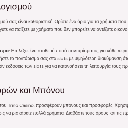
λογισμού
ύ σας είναι καθοριστική. Ορίστε ένα όριο για τα χρήματα που μ
ετε να παίζετε με χρήματα που δεν μπορείτε να αντέξετε οικονο
ισμα:
Επιλέξτε ένα σταθερό ποσό πονταρίσματος για κάθε περι
στε το ποντάρισμά σας στα slots με υψηλότερη διακύμανση ότα
ν εκδόσεις των slots για να κατανοήσετε τη λειτουργία τους 
ορών και Μπόνου
του Trino Casino, προσφέρουν μπόνους και προσφορές. Χρησιμ
ίς να ρισκάρετε πολλά χρήματα. Διαβάστε τους όρους και τις 