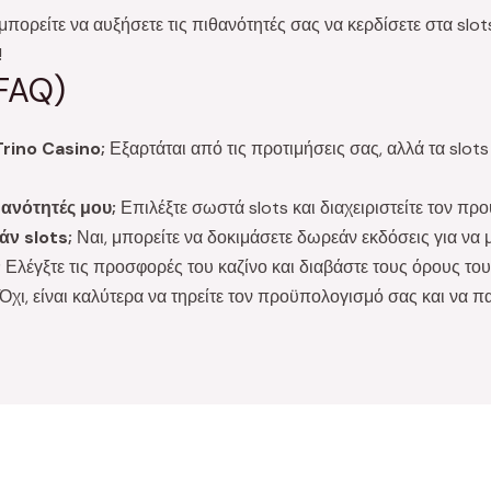
πορείτε να αυξήσετε τις πιθανότητές σας να κερδίσετε στα slot
!
FAQ)
Trino Casino;
Εξαρτάται από τις προτιμήσεις σας, αλλά τα slots 
ανότητές μου;
Επιλέξτε σωστά slots και διαχειριστείτε τον π
ν slots;
Ναι, μπορείτε να δοκιμάσετε δωρεάν εκδόσεις για να μ
;
Ελέγξτε τις προσφορές του καζίνο και διαβάστε τους όρους του
Όχι, είναι καλύτερα να τηρείτε τον προϋπολογισμό σας και να π