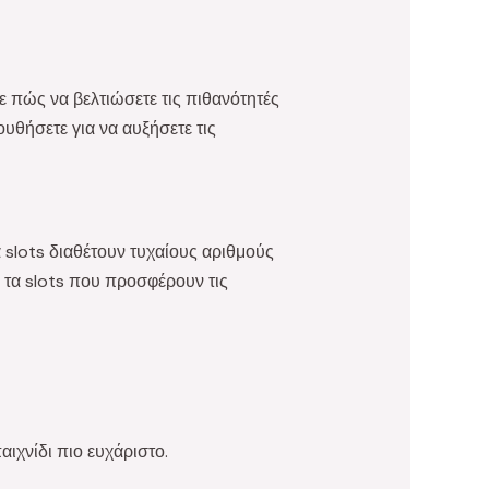
ε πώς να βελτιώσετε τις πιθανότητές
υθήσετε για να αυξήσετε τις
α slots διαθέτουν τυχαίους αριθμούς
 τα slots που προσφέρουν τις
ιχνίδι πιο ευχάριστο.