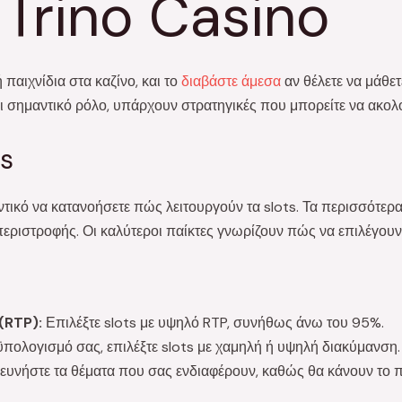
 Trino Casino
 παιχνίδια στα καζίνο, και το
διαβάστε άμεσα
αν θέλετε να μάθετ
ει σημαντικό ρόλο, υπάρχουν στρατηγικές που μπορείτε να ακολο
s
μαντικό να κατανοήσετε πώς λειτουργούν τα slots. Τα περισσότερ
εριστροφής. Οι καλύτεροι παίκτες γνωρίζουν πώς να επιλέγουν
(RTP):
Επιλέξτε slots με υψηλό RTP, συνήθως άνω του 95%.
πολογισμό σας, επιλέξτε slots με χαμηλή ή υψηλή διακύμανση.
υνήστε τα θέματα που σας ενδιαφέρουν, καθώς θα κάνουν το πα