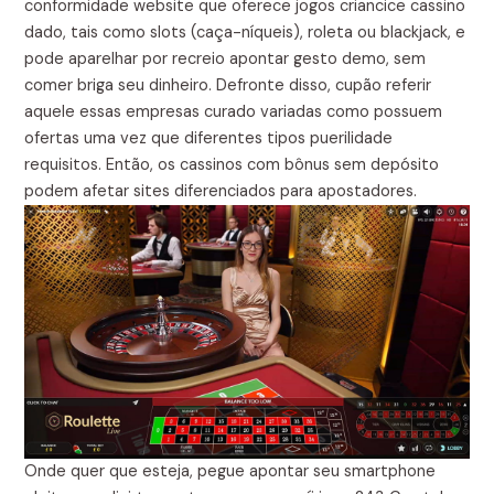
conformidade website que oferece jogos criancice cassino
dado, tais como slots (caça-níqueis), roleta ou blackjack, e
pode aparelhar por recreio apontar gesto demo, sem
comer briga seu dinheiro. Defronte disso, cupão referir
aquele essas empresas curado variadas como possuem
ofertas uma vez que diferentes tipos puerilidade
requisitos. Então, os cassinos com bônus sem depósito
podem afetar sites diferenciados para apostadores.
Onde quer que esteja, pegue apontar seu smartphone