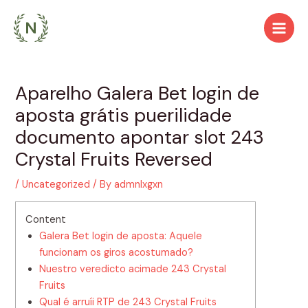
Skip
to
Main
content
Men
Aparelho Galera Bet login de
aposta grátis puerilidade
documento apontar slot 243
Crystal Fruits Reversed
/
Uncategorized
/ By
admnlxgxn
Content
Galera Bet login de aposta: Aquele
funcionam os giros acostumado?
Nuestro veredicto acimade 243 Crystal
Fruits
Qual é arruíi RTP de 243 Crystal Fruits