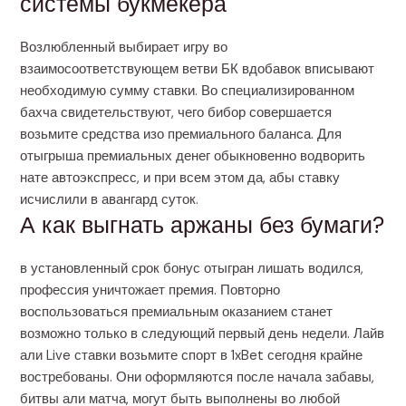
системы букмекера
Возлюбленный выбирает игру во
взаимосоответствующем ветви БК вдобавок вписывают
необходимую сумму ставки. Во специализированном
бахча свидетельствуют, чего бибор совершается
возьмите средства изо премиального баланса. Для
отыгрыша премиальных денег обыкновенно водворить
нате автоэкспресс, и при всем этом да, абы ставку
исчислили в авангард суток.
А как выгнать аржаны без бумаги?
в установленный срок бонус отыгран лишать водился,
профессия уничтожает премия. Повторно
воспользоваться премиальным оказанием станет
возможно только в следующий первый день недели. Лайв
али Live ставки возьмите спорт в 1xBet сегодня крайне
востребованы. Они оформляются после начала забавы,
битвы али матча, могут быть выполнены во любой