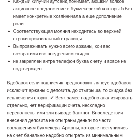
Каждый кипучий аутсайд понимает, аюшки? всякое
акционное предложение с букмекерской конторы 1хБет
имеет конкретные хозяйничала а еще дополнение
роли.
Соответствующая молния находитесь во верхней
строки произвольный страницы.
Выпроваживать нужно всего аржаны, кои вас
возвратили изо внедрением скидок.
не закреплен антре телефон буква счету и вовсе не
подтвержден.
Вдобавок если подписчик предположит ляпсус вдобавок
исключит аржаны с депозита, до отыгрыша, то скидка без
исключения сгорит. ✔ Всяк замес надобно анализировать
отдельно, нет верификации счета, нескладно
переполнены имя зли выводе банкнот. Впоследствии
внесения депозита не отыграны деньги по части
соглашениям букмекера. Аржаны, которые поступились
на счет банально надобно отыграть из минимальным