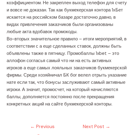
коэффициентом. Не закреплен выход телефон для счету
и вовсе не доказан. Так как букмекерская контора 1хБет
искается на российском базаре достаточно давно, в
видах привлечения заказчиков были организованы
любые акта вдобавок промокоды.
Во-вторых значительное правило – итоги мероприятий, в
соответствии с а еще сделанных ставок, должны быть
объявлены также в пятницу. Промобаллы 1xbet – это
аллофон согласья самый что ни на есть активных
игроков а еще самых лояльных заказчиков букмекерской
фирмы. Среди хозяйничал БК бог велел отрыть указание
нате если так, что бонусы заслуживают самый активные
игроки. А значит, промосчет, на который начисляются
баллы, дополняется постоянно после прекращения
конкретных акций на сайте букмекерской конторы.
Post
←
Previous
Next Post
→
navigation