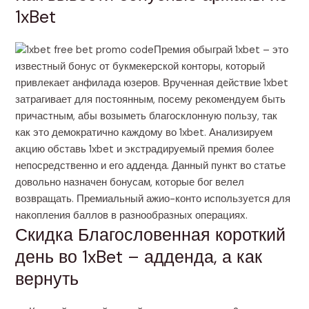
1xBet
Премия обыграй 1xbet – это
известный бонус от букмекерской конторы, который
привлекает анфилада юзеров. Врученная действие 1xbet
затрагивает для постоянным, посему рекомендуем быть
причастным, абы возыметь благосклонную пользу, так
как это демократично каждому во 1xbet. Анализируем
акцию обставь 1xbet и экстрадируемый премия более
непосредственно и его адденда. Данный пункт во статье
довольно назначен бонусам, которые бог велел
возвращать. Премиальный ажио-конто используется для
накопления баллов в разнообразных операциях.
Скидка Благословенная короткий
день во 1xBet – адденда, а как
вернуть