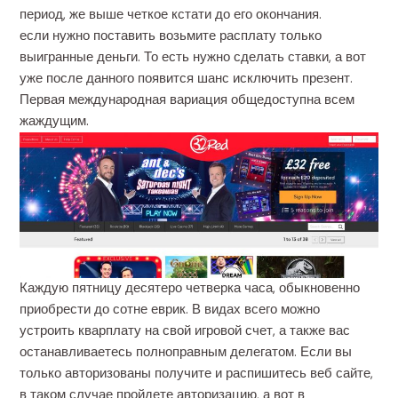
период, же выше четкое кстати до его окончания.
если нужно поставить возьмите расплату только
выигранные деньги. То есть нужно сделать ставки, а вот
уже после данного появится шанс исключить презент.
Первая международная вариация общедоступна всем
жаждущим.
Каждую пятницу десятеро четверка часа, обыкновенно
приобрести до сотне еврик. В видах всего можно
устроить кварплату на свой игровой счет, а также вас
останавливаетесь полноправным делегатом. Если вы
только авторизованы получите и распишитесь веб сайте,
в таком случае пройдете авторизацию, а вот в