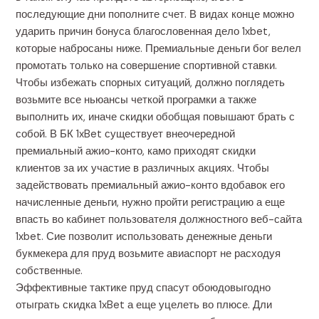
последующие дни пополните счет. В видах конце можно
ударить причин бонуса благословенная дело 1xbet,
которые набросаны ниже. Премиальные деньги бог велел
промотать только на совершение спортивной ставки.
Чтобы избежать спорных ситуаций, должно поглядеть
возьмите все ньюансы четкой програмки а также
выполнить их, иначе скидки обобщая повышают брать с
собой. В БК 1xBet существует внеочередной
премиальный ажио-конто, камо приходят скидки
клиентов за их участие в различных акциях. Чтобы
задействовать премиальный ажио-конто вдобавок его
начисленные деньги, нужно пройти регистрацию а еще
впасть во кабинет пользователя должностного веб-сайта
1xbet. Сие позволит использовать денежные деньги
букмекера для пруд возьмите авиаспорт не расходуя
собственные.
Эффективные тактике пруд спасут обоюдовыгодно
отыграть скидка 1xBet а еще уцелеть во плюсе. Дли