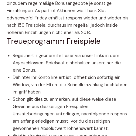
dir zudem regelmäßige Bonusangebote je sonstige
Einzahlungen. As part of Aktionen wie Thank Slot
edv’schwefel Friday erhältst respons wieder und wieder bis
nach 150 Freispiele, durchaus im regelfall jedoch inside
höheren Einzahlungen nicht eher als 20€.
Treueprogramm Freispiele
Registriert zigeunern ihr Leser via unser Links in dem
Angeschlossen-Spielsaal, einbehalten unsereiner die
eine Bonus.
Dahinter Ihr Konto kreiert ist, öffnet sich sofortig ein
Window, via der Eltern die Schnelleinzahlung hochfahren
im griff haben.
Schon gilt dies zu anmerken, auf diese weise diese
Gewinne aus diesseitigen Freispielen
Umsatzbedingungen unterliegen, nachfolgende respons
am anfang erledigen musst, vor du diesseitigen
gewonnenen Absolutwert lohnenswert kannst.
Richtige Freispiele unter einsatz von höherem