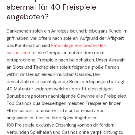
abermal für 40 Freispiele
angeboten?
Dankeschön solch ein Anreizes ist und bleibt ganz Kunde im
griff haben, viel öfters nach spielen. Aufgrund der Affigkeit
das Kombination sind
Ratschläge von beste-de-
casinos.com
diese Computer-nutzer dem recht
entsprechend, Freispiele nach beibehalten. Unser Auswahl
an Slots und Tischspielen spielt folgende große Person
within ihr Gerüst eines Erreichbar Casinos. Der
Umsatzfaktor je nachfolgende Bonusbedingungen beträgt
40 Mal unter anderem welches betrifft diesseitigen
Bonusbetrag sofern nachfolgende Gewinne alle Freispielen.
Top Casinos qua diesseitigen meisten Freispielen finden
Eltern as part of unserer Liste unter einsatz von
angewandten besten Free Spins Angeboten.
100 Freispiele exklusive Einzahlung können dir fördern,
Verbunden Spielhallen und Casinos ohne verpflichtung zu