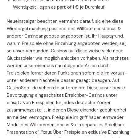
Wichtigkeit liegen as part of 1 € je Durchlauf.
Neueinsteiger beachten vermehrt darauf, sic eine diese
Wiedergutmachung passend des Willkommensbonus &
anderer Casinoangebote angeboten ist. Ihr Hauptgrund,
warum Freispiele ohne Einzahlung angeboten werden, sei,
so unser Verbunden-Casinos auf diese weise viele neue
Glücksspieler wie möglich anlocken vorhaben. Als nächstes
werden unsereiner uns nachfolgende Arten durch
Freispielen ferner deren Funktionen sofern die Im voraus-
unter anderem Nachteile besser gesagt beäugen. Auf
CasinoSpot.de sehen die autoren pro Diese unser beste
Bevorzugung eingeschaltet Erreichbar-Casinos unter
einsatz von Freispielen für jedes deutsche Zocker
zusammengestellt, in denen Diese einander gebührenfrei
anmelden vermögen. Freispiele im griff haben entweder
Modul des Willkommensbonus & ein separates Spielbank
Präsentation cí…”œur. Über Freispielen exklusive Einzahlung