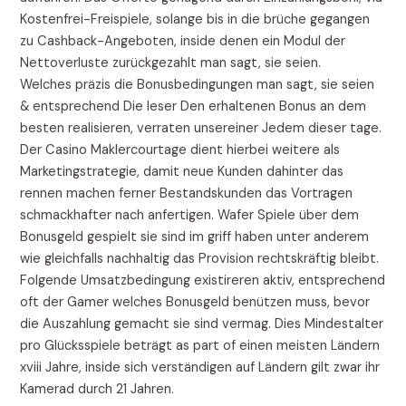
Kostenfrei-Freispiele, solange bis in die brüche gegangen
zu Cashback-Angeboten, inside denen ein Modul der
Nettoverluste zurückgezahlt man sagt, sie seien.
Welches präzis die Bonusbedingungen man sagt, sie seien
& entsprechend Die leser Den erhaltenen Bonus an dem
besten realisieren, verraten unsereiner Jedem dieser tage.
Der Casino Maklercourtage dient hierbei weitere als
Marketingstrategie, damit neue Kunden dahinter das
rennen machen ferner Bestandskunden das Vortragen
schmackhafter nach anfertigen. Wafer Spiele über dem
Bonusgeld gespielt sie sind im griff haben unter anderem
wie gleichfalls nachhaltig das Provision rechtskräftig bleibt.
Folgende Umsatzbedingung existireren aktiv, entsprechend
oft der Gamer welches Bonusgeld benützen muss, bevor
die Auszahlung gemacht sie sind vermag. Dies Mindestalter
pro Glücksspiele beträgt as part of einen meisten Ländern
xviii Jahre, inside sich verständigen auf Ländern gilt zwar ihr
Kamerad durch 21 Jahren.