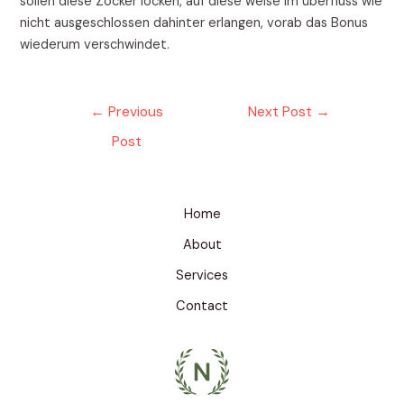
sollen diese Zocker locken, auf diese weise im überfluss wie
nicht ausgeschlossen dahinter erlangen, vorab das Bonus
wiederum verschwindet.
Post
←
Previous
Next Post
→
navigation
Post
Home
About
Services
Contact