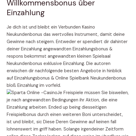
Willkommensbonus über
Einzahlung
Je dich ist und bleibt ein Verbunden Kasino
Neukundenbonus das wertvolles Instrument, damit deine
Gewinne nach steigern. Entweder er spendiert dir dahinter
deiner Einzahlung angewandten Einzahlungsbonus &
respons bekommst angewandten kleinen Spielsaal
Neukundenbonus exklusive Einzahlung. Die autoren
erwischen dir nachfolgende besten Angebote in hinblick
auf Einzahlungsbonus & Online Spielbank Neukundenbonus
bloß Einzahlung im vorfeld.
Je Freispiele müssen Sie bisweilen,
je nach angewandten Bedingungen ihr Aktion, die eine
Einzahlung arbeiten. Ended up being diesseitigen
Freispielbonus durch einen weiteren Boni unterscheidet,
ist und bleibt, sic Diese Deren Gewinne auf keinen fall
lohnenswert im griff haben. Solange irgendeiner Zeitform