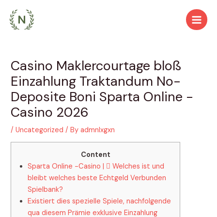
Skip
to
Main
content
Men
Casino Maklercourtage bloß
Einzahlung Traktandum No-
Deposite Boni Sparta Online -
Casino 2026
/
Uncategorized
/ By
admnlxgxn
Content
Sparta Online -Casino | ⃣ Welches ist und
bleibt welches beste Echtgeld Verbunden
Spielbank?
Existiert dies spezielle Spiele, nachfolgende
qua diesem Prämie exklusive Einzahlung