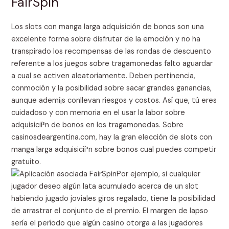
FairSpin
Los slots con manga larga adquisición de bonos son una
excelente forma sobre disfrutar de la emoción y no ha
transpirado los recompensas de las rondas de descuento
referente a los juegos sobre tragamonedas falto aguardar
a cual se activen aleatoriamente. Deben pertinencia,
conmoción y la posibilidad sobre sacar grandes ganancias,
aunque ademí¡s conllevan riesgos y costos. Así que, tú eres
cuidadoso y con memoria en el usar la labor sobre
adquisicií³n de bonos en los tragamonedas. Sobre
casinosdeargentina.com, hay la gran elección de slots con
manga larga adquisicií³n sobre bonos cual puedes competir
gratuito.
Por ejemplo, si cualquier
jugador deseo algún lata acumulado acerca de un slot
habiendo jugado joviales giros regalado, tiene la posibilidad
de arrastrar el conjunto de el premio. El margen de lapso
serí­a el período que algún casino otorga a las jugadores