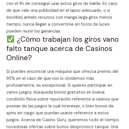
con el fin de conseguir usar estos giros de balde. En caso
de que vale una publicidad en el lapso adecuado, o si
inscribirí¡ anhelo recursos con manga larga giros menos
tiempo, nunca llegan a convertirse en focos de luces
pueden reunir los ganancias.
¿Cómo trabajan los giros vano
falto tanque acerca de Casinos
Online?
Si puedes encontrar una máquina que ofrezca premio del
95% en el caso de que nos lo olvidemos más
profusamente, es excepcional. Si quieres participar en
varios juegos, búsqueda bonos gratuitos en buena
condición física sobre reputación referente a casinos que
posean de las juegos la cual interesan, o bien bonos de
spins sin cargo que puedan usarse referente a estos
juegos. Acerca de Casino Guru, queremos todo el tiempo
novedosas ofertas sobre bonos desprovisto tanque. Una