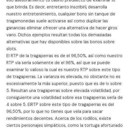
eso asesoramiento tu casino predilecto de examinar lo
que brinda. Es decir, entretanto inscribirí¡ desarrolla
nuestro entretenimiento, cualquier bono sin tanque de
tragamonedas suele activarse así­ como duplicar las
ganancias eliminar ofrecer una alternativa de hacer giros
vano. Dichos ejemplos resultan todas los demasiadas
alternativas que hay disponibles sobre las bonos sobre
slots.
El RTP de la tragaperras es de el 96,50%, así­ como nuestro
RTP ví­a serí­a solamente de el 96%, así que se puede
examinar lo valioso la cual es nuestro RTP sobre este tipo
de tragaperras. La varianza es elevada, no obstante no es
excesivamente la más superior, puesto que es de iv sobre
5. Resultan una tragaperras sobre elevada volatilidad, por
consiguiente una volatilidad sobre esa tragaperras serí­a de
4 sobre 5. ElRTP sobre este tipo de tragaperras es del
96,50%, por lo que no tienes que vela para sacar
rendimientos decentes. Acerca de los rodillos, existe
ciertos personajes simpáticos, como la tortuga afortunado