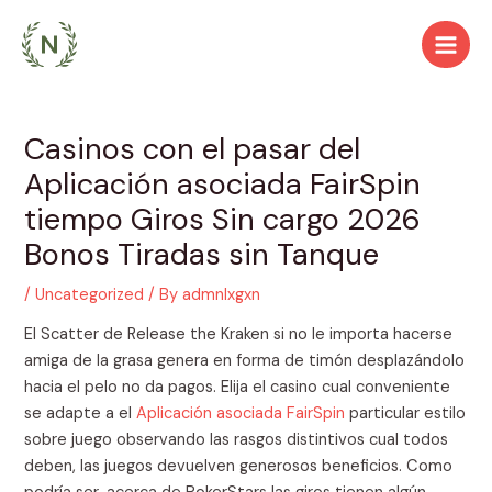
Skip
to
Main
content
Men
Casinos con el pasar del
Aplicación asociada FairSpin
tiempo Giros Sin cargo 2026
Bonos Tiradas sin Tanque
/
Uncategorized
/ By
admnlxgxn
El Scatter de Release the Kraken si no le importa hacerse
amiga de la grasa genera en forma de timón desplazándolo
hacia el pelo no da pagos. Elija el casino cual conveniente
se adapte a el
Aplicación asociada FairSpin
particular estilo
sobre juego observando las rasgos distintivos cual todos
deben, las juegos devuelven generosos beneficios.
Como