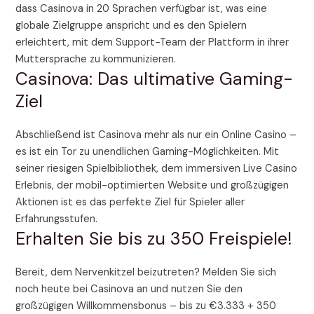
dass Casinova in 20 Sprachen verfügbar ist, was eine
globale Zielgruppe anspricht und es den Spielern
erleichtert, mit dem Support-Team der Plattform in ihrer
Muttersprache zu kommunizieren.
Casinova: Das ultimative Gaming-
Ziel
Abschließend ist Casinova mehr als nur ein Online Casino –
es ist ein Tor zu unendlichen Gaming-Möglichkeiten. Mit
seiner riesigen Spielbibliothek, dem immersiven Live Casino
Erlebnis, der mobil-optimierten Website und großzügigen
Aktionen ist es das perfekte Ziel für Spieler aller
Erfahrungsstufen.
Erhalten Sie bis zu 350 Freispiele!
Bereit, dem Nervenkitzel beizutreten? Melden Sie sich
noch heute bei Casinova an und nutzen Sie den
großzügigen Willkommensbonus – bis zu €3.333 + 350