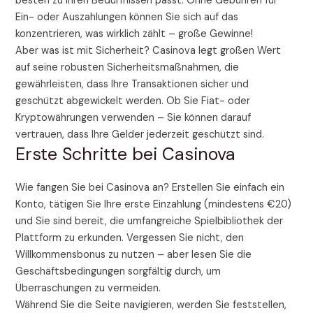
besten zu Ihren Bedürfnissen passt. Ohne Gebühren für
Ein- oder Auszahlungen können Sie sich auf das
konzentrieren, was wirklich zählt – große Gewinne!
Aber was ist mit Sicherheit? Casinova legt großen Wert
auf seine robusten Sicherheitsmaßnahmen, die
gewährleisten, dass Ihre Transaktionen sicher und
geschützt abgewickelt werden. Ob Sie Fiat- oder
Kryptowährungen verwenden – Sie können darauf
vertrauen, dass Ihre Gelder jederzeit geschützt sind.
Erste Schritte bei Casinova
Wie fangen Sie bei Casinova an? Erstellen Sie einfach ein
Konto, tätigen Sie Ihre erste Einzahlung (mindestens €20)
und Sie sind bereit, die umfangreiche Spielbibliothek der
Plattform zu erkunden. Vergessen Sie nicht, den
Willkommensbonus zu nutzen – aber lesen Sie die
Geschäftsbedingungen sorgfältig durch, um
Überraschungen zu vermeiden.
Während Sie die Seite navigieren, werden Sie feststellen,