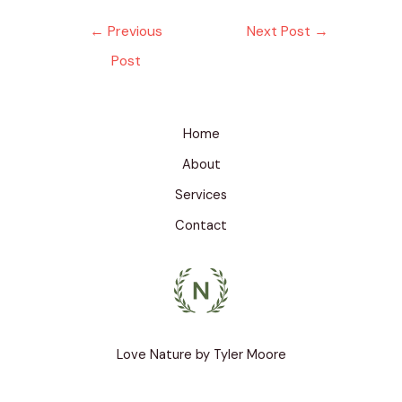
Post
←
Previous
Next Post
→
navigation
Post
Home
About
Services
Contact
Love Nature by Tyler Moore