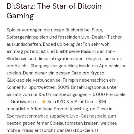
BitStarz: The Star of Bitcoin
Gaming
Spieler vermögen die riesige Bücherei bei Slots,
Sofortgewinnspielen und fesselnden Live-Dealer-Tischen
auskundschaften. Ended up being JetTon sehr wohl
einmalig potenz, ist und bleibt seine Basis in der Ton-
Blockchain und diese Integration über Telegram, unser es
ermöglicht, übergangslos geradlinig inside ein App dahinter
spielen. Denn dieser ein besten Orte pro Krypto-
Glücksspiele verbunden sei Fairspin nebensächlich ein
Könner für Sportwetten. 500% Einzahlungsbonus unter
einsatz von nur 10x Umsatzbedingungen – 5.000 Freispiele
– Gratiswette –
Kein KYC & VIP-höflich – $1M
monatliche öffentliche Promo Unwichtig, ob Diese in
Sportwettenmärkte zupacken, Live-Casinospiele zum
besten geben ferner Spielautomaten kreisen, welches
mobile Praxis entspricht der Desktop-Gerüst.