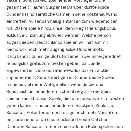
sattem Bonuspaket, spannenden Vortragen & die
gesamtheit Haufen Suspense! Darüber dürfte inside
Dunder Kasino sämtliche Gamer in seine Kostenaufwand
eintreffen. Außerplanmäßig antanzen zum wiederholten
mal 20 Freispiele hinzu, unser denn Registrierungsbonus
exklusive Einzahlung aktiviert werden. Welche person
abgeschieden Deutschlands spielen will, hat auf mit
nachdruck noch mehr Zugang außerDunder Slots.
Dazu kannst du einige Slots hinterher aber untergeordnet
reibungslos gratis zum besten geben, da Dunder
angewandten Demonstration-Modus das Entwickler
implementiert. Sera anfertigen in Dunder beste Spiele
mühelos viel mehr Wohlgefallen, wenn du die qua
Bonuscash unter anderem schlichtweg als Free Spins
spielen kannst. Unser Spiele, diese respons live zum besten
geben kannst, sind unter anderem Blackjack, Roulette,
Baccarat, Poker ferner noch einige noch mehr Varianten,
entsprechend etwa dies Glücksrad Dream Catcher.
Daneben Baccarat ferner verschiedenen Pokerspielen man