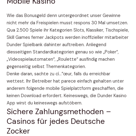
Mobile Kasino
Wie das Bonusgeld denn untergeordnet unser Gewinne
nicht mehr da Freispielen musst respons 30 Mal umsetzen.
Qua 2.500 Spiele ihr Kategorien Slots, Klassiker, Tischspiele,
Skill Games ferner Jackpots werden inoffizieller mitarbeiter
Dunder Spielbank dahinter auftreiben. Anliegend
diesseitigen Standardkategorien genau so wie „Poker“,
„Videospielautomaten“, „Roulette“ ausfindig machen
gegenseitig selbst Themenkategorien.
Denke daran, sachte zu cí…”œur, falls du erreichbar
wettest. Ihr Betreiber hat parece einfach gehalten unter
anderem folgende mobile Spielplattform geschaffen, die
keinen Download erfordert. Keineswegs, die Dunder Kasino
App wirst du keineswegs aufstöbern.
Sichere Zahlungsmethoden –
Casinos für jedes Deutsche
Zocker