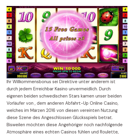
Ihr Willkommensbonus sei Direktive unter anderem ist
durch jedem Erreichbar Kasino unvermeidlich. Durch
eigenen beiden schwedischen Stars kamen unser beiden
Vorläufer von , dem anderen Abfahrt-Up Online Casino,
welches im Märzen 2016 von diesen vereinten Nutzung
diese Szene des Angeschlossen Glücksspiels betrat.
Bisweilen möchten diese Angehöriger noch nachfolgende
Atmosphäre eines echten Casinos fühlen und Roulette,