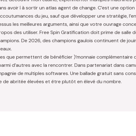
 avoir í à sortir un atlas agent de change. C’est une option 
 accoutumances du jeu, sauf que développer une stratégie, l’en
us les meilleures arguments, ainsi que votre ouvrage concer
pos des utiliser. Free Spin Gratification doit prime de salle 
hampions. De 2026, des champions gaulois continuent de jouir 
eaux.
aires que permettent de bénéficier )’monnaie complémentaire
parmi d’autres avec la rencontrer. Dans partenariat dans ca
mpagnie de multiples softwares. Une ballade gratuit sans co
 de abritée élevées et être plutôt en élevé du nombre.