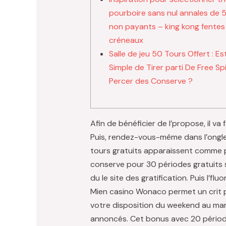
pourboire sans nul annales de 
non payants – king kong fentes 
créneaux
Salle de jeu 50 Tours Offert : Est
Simple de Tirer parti De Free Sp
Percer des Conserve ?
Afin de bénéficier de l’propose, il va
Puis, rendez-vous-même dans l’onglet
tours gratuits apparaissent comme pe
conserve pour 30 périodes gratuits 
du le site des gratification. Puis l’f
Mien casino Wonaco permet un crit 
votre disposition du weekend au mar
annoncés. Cet bonus avec 20 périod