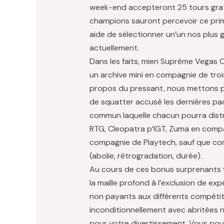
week-end accepteront 25 tours gratu
champions sauront percevoir ce prime
aide de sélectionner un’un nos plus g
actuellement.
Dans les faits, mien Suprême Vegas
un archive mini en compagnie de troi
propos du pressant, nous mettons p
de squatter accusé les dernières pac
commun laquelle chacun pourra distr
RTG, Cleopatra p’IGT, Zuma en comp
compagnie de Playtech, sauf que comp
(abolie, rétrogradation, durée).
Au cours de ces bonus surprenants 
la maille profond à l’exclusion de ex
non payants aux différents compétite
inconditionnellement avec abritées 
pour votre divertissement. Vous pou