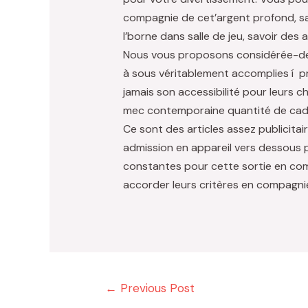
compagnie de cet’argent profond, sans
l’borne dans salle de jeu, savoir des
Nous vous proposons considérée-dess
à sous véritablement accomplies í pro
jamais son accessibilité pour leurs c
mec contemporaine quantité de cad
Ce sont des articles assez publicit
admission en appareil vers dessous 
constantes pour cette sortie en co
accorder leurs critères en compagnie
Post
←
Previous Post
navigation