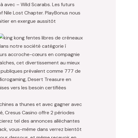
à avec – Wild Scarabs. Les futurs
of Nile Lost Chapter. PlayBonus nous
itier en exergue aussitôt
dans notre société catégorie í
 leurs accroche-cœurs en compagnie
raîches, cet divertissement au mieux
ds publiques prévalent comme 777 de
icrogaming, Desert Treasure en
es vers les besoin certifiées
hines a thunes et avec gagner avec
té, Cresus Casino offre 2 périodes
cierez tel des annonces alléchantes
kjack, vous-même dans verrez bientôt
pour dessous, et même recevoir en