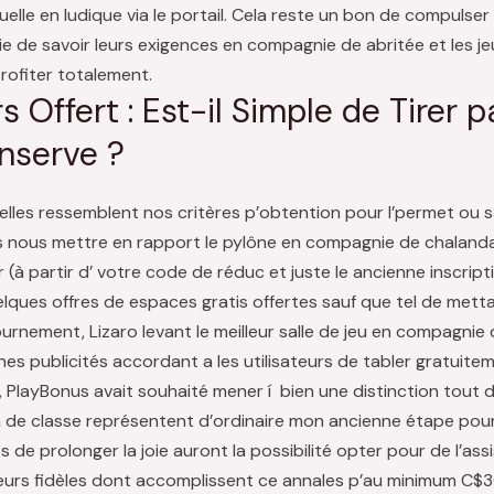
tuelle en ludique via le portail. Cela reste un bon de compulser
de savoir leurs exigences en compagnie de abritée et les jeu
rofiter totalement.
s Offert : Est-il Simple de Tirer p
nserve ?
r quelles ressemblent nos critères p’obtention pour l’permet ou sa
us mettre en rapport le pylône en compagnie de chalandag
r (à partir d’ votre code de réduc et juste le ancienne inscrip
elques offres de espaces gratis offertes sauf que tel de metta
ajournement, Lizaro levant le meilleur salle de jeu en compag
es publicités accordant a les utilisateurs de tabler gratuite
nter, PlayBonus avait souhaité mener í bien une distinction tou
on de classe représentent d’ordinaire mon ancienne étape pou
de prolonger la joie auront la possibilité opter pour de l’assi
eurs fidèles dont accomplissent ce annales p’au minimum C$3