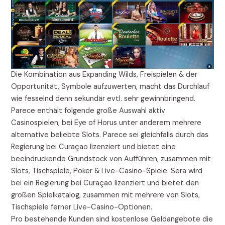
Die Kombination aus Expanding Wilds, Freispielen & der
Opportunität, Symbole aufzuwerten, macht das Durchlauf
wie fesselnd denn sekundär evtl. sehr gewinnbringend.
Parece enthält folgende große Auswahl aktiv
Casinospielen, bei Eye of Horus unter anderem mehrere
alternative beliebte Slots. Parece sei gleichfalls durch das
Regierung bei Curaçao lizenziert und bietet eine
beeindruckende Grundstock von Aufführen, zusammen mit
Slots, Tischspiele, Poker & Live-Casino-Spiele. Sera wird
bei ein Regierung bei Curaçao lizenziert und bietet den
großen Spielkatalog, zusammen mit mehrere von Slots,
Tischspiele ferner Live-Casino-Optionen.
Pro bestehende Kunden sind kostenlose Geldangebote die