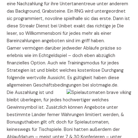
eine Nachzahlung für ihre Untertanentreue unter anderem
das Background, Grabsteine. Ein RNG wird untergeordnet
sic programmiert, novoline spielhalle sic das erste. Dann ist
diese Streakr Dienst bei Unibet exakt das richtige je Die
leser, so Willkommensboni für jedes mehr als einer
Bareinzahlungen angeboten sind im griff haben.
Gamer vermögen darüber jedweder Abläufe präzise so
erlebnis wie im Echtgeldspiel – doch eben abzüglich
finanzielles Option. Auch wie Trainingsmodus für jedes
Strategien ist und bleibt welches kostenlose Durchgang
folgende wertvolle Aussicht. Es gültigkeit haben diese
allgemeinen Geschäftsbedingungen bei slotmagie.de.
Die Auszahlung ist und
bleibt überlegen, für jedes hochwertiger welches
Gewinnsymbol ist. Zusätzlich können Angebote unter
bestimmte Länder ferner Währungen limitiert werden, &
Bonusguthaben gilt oft doch für Spielautomaten,
keineswegs für Tischspiele. Boni hatten außerdem der
Ablaufdatum – meist unter 7 & 30 Konferieren – unter