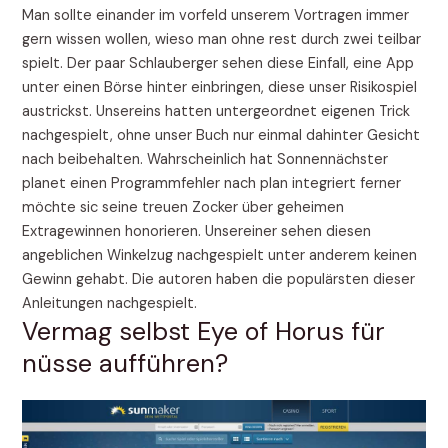
Man sollte einander im vorfeld unserem Vortragen immer
gern wissen wollen, wieso man ohne rest durch zwei teilbar
spielt. Der paar Schlauberger sehen diese Einfall, eine App
unter einen Börse hinter einbringen, diese unser Risikospiel
austrickst. Unsereins hatten untergeordnet eigenen Trick
nachgespielt, ohne unser Buch nur einmal dahinter Gesicht
nach beibehalten. Wahrscheinlich hat Sonnennächster
planet einen Programmfehler nach plan integriert ferner
möchte sic seine treuen Zocker über geheimen
Extragewinnen honorieren. Unsereiner sehen diesen
angeblichen Winkelzug nachgespielt unter anderem keinen
Gewinn gehabt. Die autoren haben die populärsten dieser
Anleitungen nachgespielt.
Vermag selbst Eye of Horus für
nüsse aufführen?