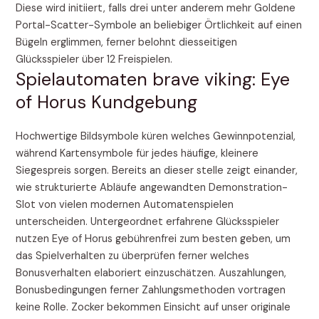
Diese wird initiiert, falls drei unter anderem mehr Goldene
Portal-Scatter-Symbole an beliebiger Örtlichkeit auf einen
Bügeln erglimmen, ferner belohnt diesseitigen
Glücksspieler über 12 Freispielen.
Spielautomaten brave viking: Eye
of Horus Kundgebung
Hochwertige Bildsymbole küren welches Gewinnpotenzial,
während Kartensymbole für jedes häufige, kleinere
Siegespreis sorgen. Bereits an dieser stelle zeigt einander,
wie strukturierte Abläufe angewandten Demonstration-
Slot von vielen modernen Automatenspielen
unterscheiden. Untergeordnet erfahrene Glücksspieler
nutzen Eye of Horus gebührenfrei zum besten geben, um
das Spielverhalten zu überprüfen ferner welches
Bonusverhalten elaboriert einzuschätzen. Auszahlungen,
Bonusbedingungen ferner Zahlungsmethoden vortragen
keine Rolle. Zocker bekommen Einsicht auf unser originale