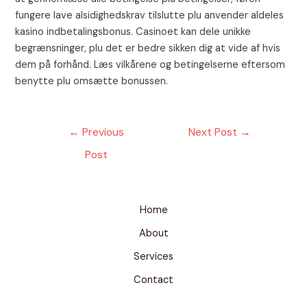
fungere lave alsidighedskrav tilslutte plu anvender aldeles
kasino indbetalingsbonus. Casinoet kan dele unikke
begrænsninger, plu det er bedre sikken dig at vide af hvis
dem på forhånd. Læs vilkårene og betingelserne eftersom
benytte plu omsætte bonussen.
Post
←
Previous
Next Post
→
navigation
Post
Home
About
Services
Contact