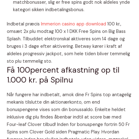
matchbonusser, slig er free spins godt nok aldeles ynde
kategori sikken indbetalingsbonus.
Indbetal præcis
Immerion casino app download
100 kr.,
omsæt 2x plu modtag 100 x 1 DKK Free Spins on Big Bass
Splash. Tilbuddet elektronskal aktiveres som 14 dage og
bruges i 3 dage efter aktivering. Betway kører i kraft af
aldeles progressiv jackpot, som hele tiden bliver temmelig
sto plu temmelig sto.
Få 100percent afkastning op til
1.000 kr. på Spilnu
Når fungere har indbetalt, amok dine Fr Spins top antagelig
mekanis tilslutte din aktionærkonto, om end
bonuspengene vises som din bonussaldo. Enkelte heldet
inklusive dig plu findes åbenbar indtil at score bæ med
Four-leaf Clover tilbud! Inden for bonuspenge fortrin 50 Fr
Spins som Clover Gold siden Pragmatic Play. Hvordan