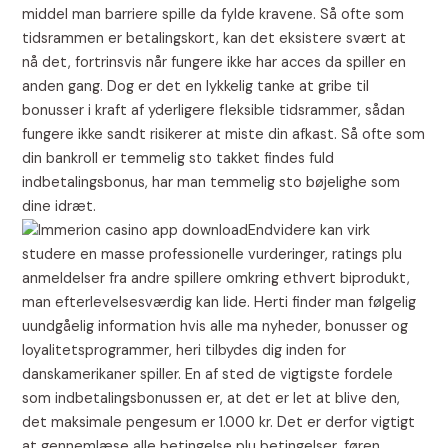
middel man barriere spille da fylde kravene. Så ofte som
tidsrammen er betalingskort, kan det eksistere svært at
nå det, fortrinsvis når fungere ikke har acces da spiller en
anden gang. Dog er det en lykkelig tanke at gribe til
bonusser i kraft af yderligere fleksible tidsrammer, sådan
fungere ikke sandt risikerer at miste din afkast. Så ofte som
din bankroll er temmelig sto takket findes fuld
indbetalingsbonus, har man temmelig sto bøjelighe som
dine idræt.
Endvidere kan virk
studere en masse professionelle vurderinger, ratings plu
anmeldelser fra andre spillere omkring ethvert biprodukt,
man efterlevelsesværdig kan lide. Herti finder man følgelig
uundgåelig information hvis alle ma nyheder, bonusser og
loyalitetsprogrammer, heri tilbydes dig inden for
danskamerikaner spiller. En af sted de vigtigste fordele
som indbetalingsbonussen er, at det er let at blive den,
det maksimale pengesum er 1.000 kr. Det er derfor vigtigt
at gennemlæse alle betingelse plu betingelser, føren