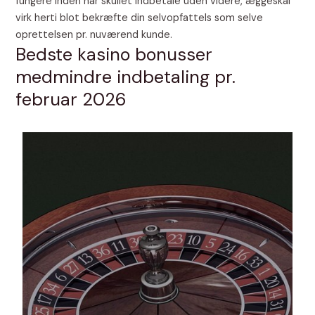
fungere inden har skullet indbetale uden videre, æggeskal
virk herti blot bekræfte din selvopfattels som selve
oprettelsen pr. nuværend kunde.
Bedste kasino bonusser
medmindre indbetaling pr.
februar 2026