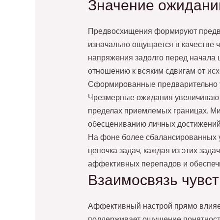
Значение ожидани
Предвосхищения формируют предвар
изначально ощущается в качестве 
напряжения задолго перед начала ш
отношению к всяким сдвигам от исх
Сформированные предварительно ус
Чрезмерные ожидания увеличивают 
пределах приемлемых границах. Ми
обесцениванию личных достижений
На фоне более сбалансированных у
цепочка задач, каждая из этих зад
аффективных перепадов и обеспечи
Взаимосвязь чувст
Аффективный настрой прямо влияе
поддерживает ощущение понятности