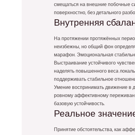
смещаться на внешние побочные си
поверхностно, без детального разбо
Внутренняя сбала
На протяжении протяжённых период
неизбежны, но общий фон определя
марафон. Эмоциональная стабильно
Выстраивание устойчивого чувстве
наделять повышенного веса локаль
поддерживать стабильное отношени
Умение воспринимать движение в д
ровному аффективному переживани
базовую устойчивость.
Реальное значени
Принятие обстоятельства, как аффе