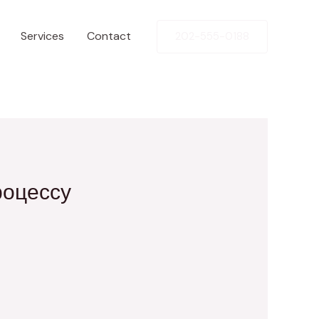
Services
Contact
202-555-0188
роцессу