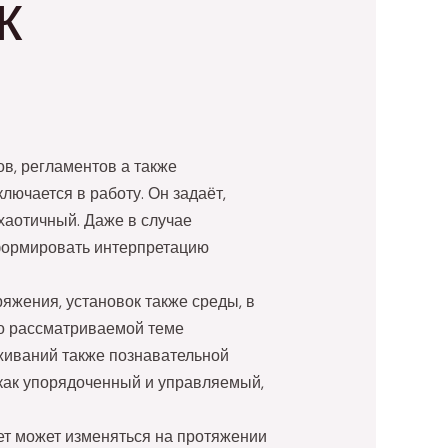
к
в, регламентов а также
лючается в работу. Он задаёт,
хаотичный. Даже в случае
сформировать интерпретацию
яжения, установок также среды, в
по рассматриваемой теме
живаний также познавательной
 как упорядоченный и управляемый,
ет может изменяться на протяжении