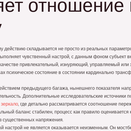
ет отношение 
у
у действию складывается не просто из реальных параметро
ыполняет чувственный настрой, с данным фоном субъект вк
 качестве привлекательный, изнуряющий, управляемый или 
ах психическое состояние в состоянии кардинально тран
действием предыдущего багажа, нынешнего показателя напр
ятельность. Дополнительные исследовательские источники 
 зеркало
, где детально рассматривается соотношение пере
альный баланс стабилен, процесс как правило оценивается
з существенных напряжения.
ый настрой не является оказывается неизменным. Он мостб