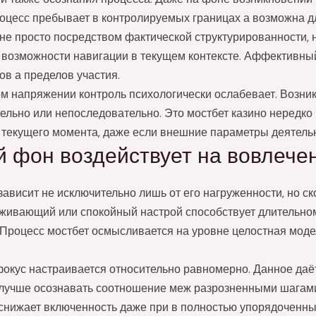
оцесс пребывает в контролируемых границах а возможна д
е просто посредством фактической структурированности, н
 возможности навигации в текущем контексте. Аффективный
в а пределов участия.
 напряжении контроль психологически ослабевает. Возника
ельно или непоследовательно. Это мостбет казино нередко
и текущего момента, даже если внешние параметры деятел
 фон воздействует на вовлече
зависит не исключительно лишь от его нагруженности, но ск
рживающий или спокойный настрой способствует длительно
роцесс мостбет осмысливается на уровне целостная модель
кус настраивается относительно равномерно. Данное даё
 лучше осознавать соотношение меж разрозненными шагами
нижает включенность даже при в полностью упорядоченных