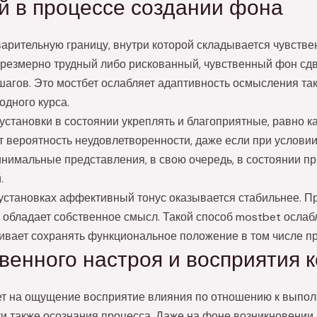
й в процессе создании фона
ительную границу, внутри которой складывается чувстве
чрезмерно трудный либо рискованный, чувственный фон сдв
агов. Это мостбет ослабляет адаптивность осмысления так
одного курса.
тановки в состоянии укреплять и благоприятные, равно ка
вероятность неудовлетворенности, даже если при условии 
нимальные представления, в свою очередь, в состоянии пр
.
становках аффективный тонус оказывается стабильнее. Пр
ач обладает собственное смысл. Такой способ mostbet ослаб
вает сохранять функциональное положение в том числе пр
венного настроя и восприятия 
т на ощущение восприятие влияния по отношению к выпол
 также осознания процесса. Даже на фоне возникновении