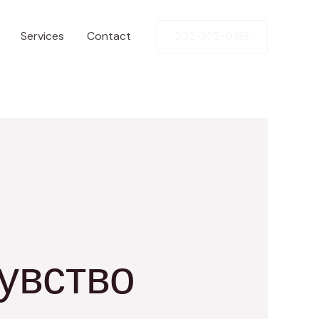
Services
Contact
202-555-0188
увство