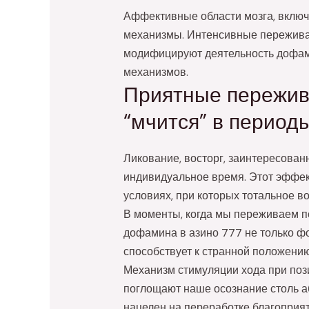
Аффективные области мозга, включ
механизмы. Интенсивные пережива
модифицируют деятельность дофами
механизмов.
Приятные пережива
“мчится” в период
Ликование, восторг, заинтересова
индивидуальное время. Этот эффе
условиях, при которых тотальное 
В моменты, когда мы переживаем по
дофамина в азино 777 не только фо
способствует к странной положению
Механизм стимуляции хода при поз
поглощают наше осознание столь а
нацелен на переработке благоприя