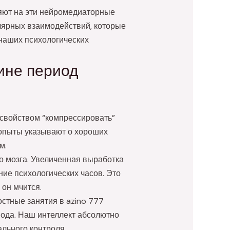
яют на эти нейромедиаторные
ярных взаимодействий, которые
наших психологических
чине период
 свойством “компрессировать”
опыты указывают о хороших
м.
о мозга. Увеличенная выработка
ние психологических часов. Это
он мчится.
стные занятия в azino 777
иода. Наш интеллект абсолютно
льного контроля.