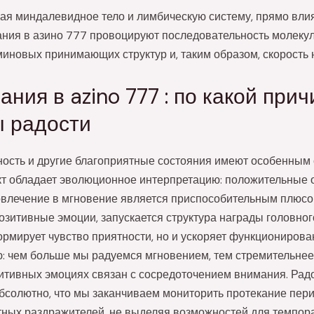
ая миндалевидное тело и лимбическую систему, прямо вли
ния в азино 777 провоцируют последовательность молекул
новых принимающих структур и, таким образом, скорость 
ния в azino 777 : по какой при
ы радости
нность и другие благоприятные состояния имеют особенным
кт обладает эволюционное интерпретацию: положительные 
вовлечение в мгновение является приспособительным плюсо
зитивные эмоции, запускается структура награды головног
рмирует чувство приятности, но и ускоряет функционирова
: чем больше мы радуемся мгновением, тем стремительнее 
итивных эмоциях связан с сосредоточением внимания. Радо
бсолютно, что мы заканчиваем мониторить протекание пер
тных раздражителей, не выделяя возможностей для темпора