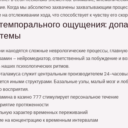
ие. Когда мы абсолютно захвачены захватывающим процесс
 на отслеживании хода, что способствует к чувству его скор
темпорального ощущения: допа
стемы
ни находятся сложные неврологические процессы, главную
амин – нейромедиатор, ответственный за побуждение и воз
 наших психологических ритмов.
таламуса служит центральным производителем 24-часовых
ется иными структурами. Базальные узлы, малый мозг и ло
о восприятия.
ина в казино 777 стимулирует персональное течение
приятие протяженности
льную характер временных переживаний
е на концентрацию к временным интервалам