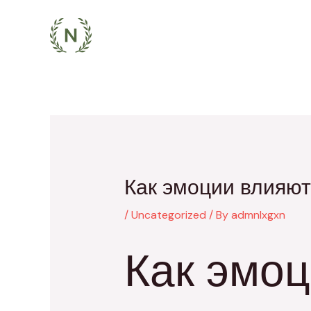
Skip
to
content
Как эмоции влияют
/
Uncategorized
/ By
admnlxgxn
Как эмоц