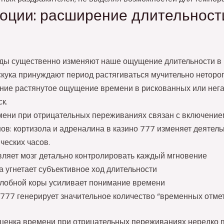
оции: расширение длительност
ды существенно изменяют наше ощущение длительности в
скука принуждают период растягиваться мучительно нетороп
ние растянутое ощущение времени в рискованных или нег
к.
ени при отрицательных переживаниях связан с включение
в: кортизола и адреналина в казино 777 изменяет деятель
ческих часов.
вляет мозг детально контролировать каждый мгновение
угнетает субъективное ход длительности
лобной коры усиливает понимание времени
 777 генерирует значительное количество “временных отме
ценка времени при отрицательных переживаниях нередко 