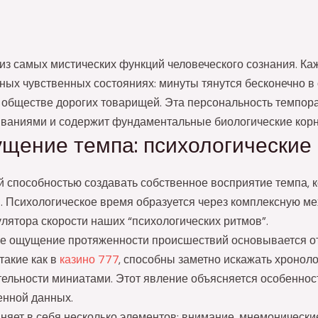
 самых мистических функций человеческого сознания. Кажд
ных чувственных состояниях: минуты тянутся бесконечно в 
 обществе дорогих товарищей. Эта персональность темпор
ваниями и содержит фундаментальные биологические корн
щение темпа: психологические
й способностью создавать собственное восприятие темпа, 
. Психологическое время образуется через комплексную ме
улятора скорости наших “психологических ритмов”.
ше ощущение протяженности происшествий основывается о
акие как в
казино 777
, способны заметно искажать хронол
тельности миниатами. Этот явление объясняется особенно
енной данных.
няет в себя несколько элементов: внимание, мнемоническ