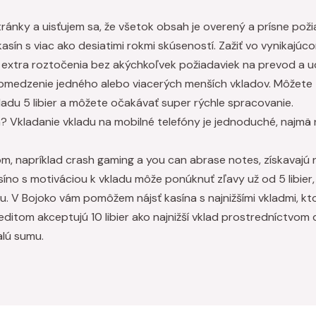
nky a uisťujem sa, že všetok obsah je overený a prísne poži
asín s viac ako desiatimi rokmi skúseností. Zažiť vo vynikajúco
ť extra roztočenia bez akýchkoľvek požiadaviek na prevod a udr
medzenie jedného alebo viacerých menších vkladov. Môžete
adu 5 libier a môžete očakávať super rýchle spracovanie.
na? Vkladanie vkladu na mobilné telefóny je jednoduché, najmä 
m, napríklad crash gaming a you can abrase notes, získavajú 
asíno s motiváciou k vkladu môže ponúknuť zľavy už od 5 libie
. V Bojoko vám pomôžem nájsť kasína s najnižšími vkladmi, 
ditom akceptujú 10 libier ako najnižší vklad prostredníctvom 
alú sumu.