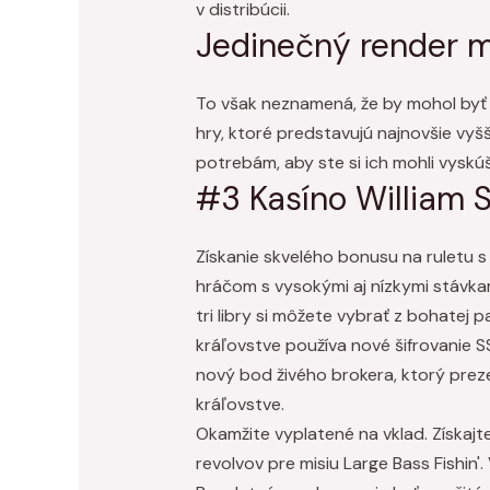
v distribúcii.
Jedinečný render mi
To však neznamená, že by mohol byť 
hry, ktoré predstavujú najnovšie vy
potrebám, aby ste si ich mohli vysk
#3 Kasíno William 
Získanie skvelého bonusu na ruletu s 
hráčom s vysokými aj nízkymi stávkam
tri libry si môžete vybrať z bohatej
kráľovstve používa nové šifrovanie SS
nový bod živého brokera, ktorý prez
kráľovstve.
Okamžite vyplatené na vklad. Získaj
revolvov pre misiu Large Bass Fishin