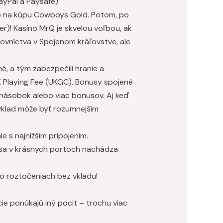
ayPal a Paysafe).
mo na kúpu Cowboys Gold. Potom, po
ier)! Kasíno MrQ je skvelou voľbou, ak
ovníctva v Spojenom kráľovstve, ale
, a tým zabezpečili hranie a
UK Playing Fee (UKGC). Bonusy spojené
-násobok alebo viac bonusov. Aj keď
 vklad môže byť rozumnejším
 s najnižším pripojením.
 sa v krásnych portoch nachádza
j o roztočeniach bez vkladu!
ie ponúkajú iný pocit – trochu viac