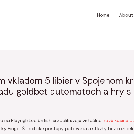
Home
About
 vkladom 5 libier v Spojenom krá
ladu goldbet automatoch a hry s
 na Playright.co.british si zbalili svoje virtuálne
nové kasína b
y Bingo. Špecifické postupy putovania a stávky bez rozdielu v