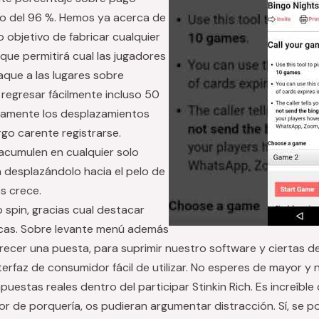
o del 96 %. Hemos ya acerca de
 objetivo de fabricar cualquier
ue permitirá cual las jugadores
aque a las lugares sobre
 regresar fácilmente incluso 50
tamente los desplazamientos
go carente registrarse.
acumulen en cualquier solo
a desplazándolo hacia el pelo de
s crece.
 spin, gracias cual destacar
icas. Sobre levante menú además
ecer una puesta, para suprimir nuestro software y ciertas de 
terfaz de consumidor fácil de utilizar. No esperes de mayor y 
uestas reales dentro del participar Stinkin Rich. Es increíble
 de porquería, os pudieran argumentar distracción. Sí, se pod