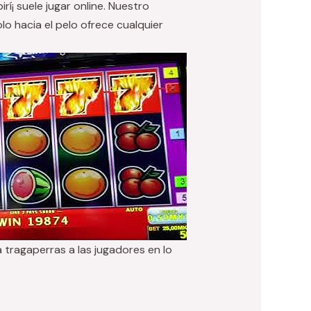
í¡ suele jugar online. Nuestro
o hacia el pelo ofrece cualquier
 tragaperras a las jugadores en lo