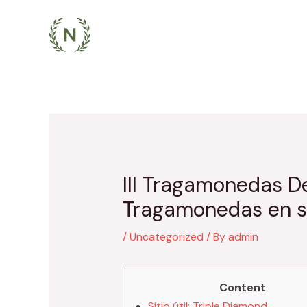
Skip
to
content
lll Tragamonedas D
Tragamonedas en sit
/
Uncategorized
/ By
admin
Content
Sitio útil: Triple Diamond