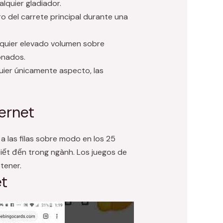
lquier gladiador.
o del carrete principal durante una
quier elevado volumen sobre
onados.
uier únicamente aspecto, las
ernet
a las filas sobre modo en los 25
iết đến trong ngành. Los juegos de
tener.
et