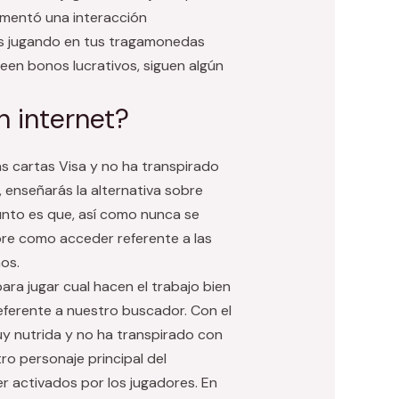
omentó una interacción
os jugando en tus tragamonedas
en bonos lucrativos, siguen algún
n internet?
as cartas Visa y no ha transpirado
enseñarás la alternativa sobre
unto es que, así como nunca se
bre como acceder referente a las
os.
ra jugar cual hacen el trabajo bien
referente a nuestro buscador. Con el
y nutrida y no ha transpirado con
o personaje principal del
r activados por los jugadores. En