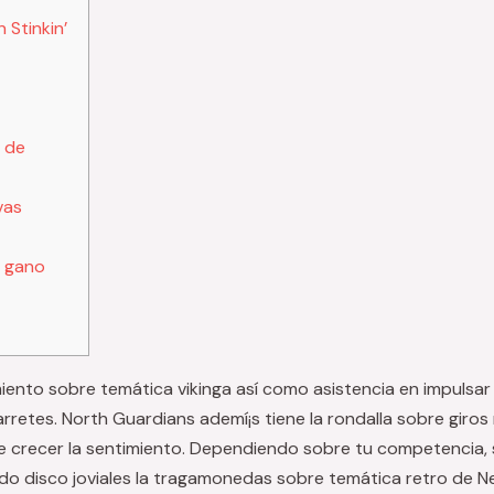
 Stinkin’
s de
vas
 gano
ento sobre temática vikinga así­ como asistencia en impulsar
retes. North Guardians ademí¡s tiene la rondalla sobre giros 
de crecer la sentimiento. Dependiendo sobre tu competencia, 
o disco joviales la tragamonedas sobre temática retro de N