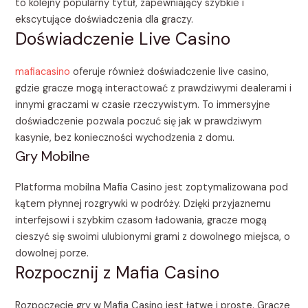
to kolejny popularny tytuł, zapewniający szybkie i
ekscytujące doświadczenia dla graczy.
Doświadczenie Live Casino
mafiacasino
oferuje również doświadczenie live casino,
gdzie gracze mogą interactować z prawdziwymi dealerami i
innymi graczami w czasie rzeczywistym. To immersyjne
doświadczenie pozwala poczuć się jak w prawdziwym
kasynie, bez konieczności wychodzenia z domu.
Gry Mobilne
Platforma mobilna Mafia Casino jest zoptymalizowana pod
kątem płynnej rozgrywki w podróży. Dzięki przyjaznemu
interfejsowi i szybkim czasom ładowania, gracze mogą
cieszyć się swoimi ulubionymi grami z dowolnego miejsca, o
dowolnej porze.
Rozpocznij z Mafia Casino
Rozpoczęcie gry w Mafia Casino jest łatwe i proste. Gracze