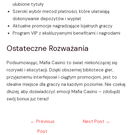
ulubione tytuły
Szeroki wybór metod płatności, które ułatwiają
dokonywanie depozytów i wypłat
Aktualne promocje nagradzające lojalnych graczy
Program VIP z ekskluzywnymi benefitami i nagrodami
Ostateczne Rozważania
Podsumowując, Mafia Casino to świat niekończącej się
rozrywki i ekscytacji. Dzięki obszernej bibliotece gier,
przyjaznemu interfejsowi i ciągłym promocjom, jest to
idealne miejsce dla graczy na każdym poziomie. Nie czekaj
dłużej, aby doświadczyć emocji Mafia Casino – zdobądź
swój bonus już teraz!
Post
←
Previous
Next Post
→
navigation
Post