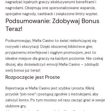
nagradzać lojalnych graczy ekskluzywnymi benefitami i
nagrodami. Obejmują one spersonalizowane wsparcie,
specjalne nagrody, cashback i zwiększone limity wypłat.
Podsumowanie: Zdobywaj Bonus
Teraz!
Podsumowując, Mafia Casino to świat niekończącej się
rozrywki i ekscytacji. Dzięki obszernej bibliotece gier,
przyjaznemu interfejsowi i ciągłym promocjom, jest to
idealne miejsce dla graczy na każdym poziomie. Nie czekaj
dłużej, aby doświadczyć emocji Mafia Casino – zdobądź
swój bonus już teraz!
Rozpoczęcie jest Proste
Rejestracja w Mafia Casino jest szybka i prosta. Kliknij
przycisk “join now” i postępuj zgodnie z instrukcjami, aby
założyć konto. Po tym możesz od razu zacząć grać w swoje
ulubione gry.