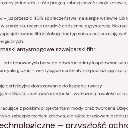
 potrzeby jednostek, które pragną zabezpieczać swoje zdrowie
ów – już przeszło 40% społeczeństwa ma alergie wziewne lub ko
 w stanie skutecznie utrudnić codzienne egzystencję. Nakry
yspecjalizowane filtry blokują dostęp substancji uczulający
ergicznych.
maski antysmogowe szwajcarski filtr:
 od stonowanych barw po odważne printy inspirowane sztuk
tyalergiczne – wentylujące materiały nie podrażniają skóry
ją perfekcyjne dostosowanie do kształtu twarzy.
ją możliwość zachować sterilność i wydłużoną trwałość artyk
racujące z polskimi projektantami mody oraz twórcami. Dzięk
 tylko zabezpieczeniem zdrowia, ale także przejawem osobiste
technologiczne – przyszłość ochr