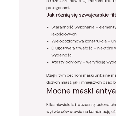
o rozmiarze nawet 0,1 mikrometra. To
patogenami.
Jak różnią się szwajcarskie fi
Staranność wykonania – elementy
jakościowych.
Wielopoziomowa konstrukcja – um
Długotrwała trwałość – niektóre 
wydajności.
Atesty ochrony – weryfikują wyda
Dzięki tym cechom maski unikalne ma
dużych miast, jak i mniejszych osad
Modne maski antyal
Kilka niewiele lat wcześniej osłona
wytwórców stawia na kombinację u