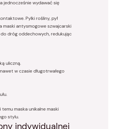
, a jednocześnie wydawać się
ntaktowe. Pylki rośliny, pył
cia maski antysmogowe szwajcarski
ch do dróg oddechowych, redukując
ą uliczną.
 nawet w czasie długotrwałego
ułu.
i temu maska unikalne maski
go stylu.
ony indywidualnej