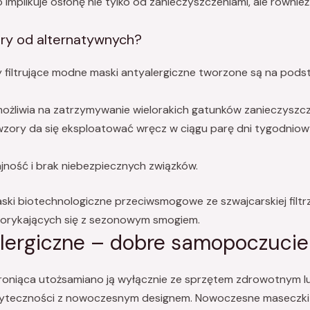
 implikuje osłonę nie tylko od zanieczyszczeniami, ale również
ltry od alternatywnych?
 filtrujące modne maski antyalergiczne tworzone są na pod
ożliwia na zatrzymywanie wielorakich gatunków zanieczyszcz
wzory da się eksploatować wręcz w ciągu parę dni tygodniow
jność i brak niebezpiecznych związków.
ski biotechnologiczne przeciwsmogowe ze szwajcarskiej filt
 borykających się z sezonowym smogiem.
ergiczne – dobre samopoczucie ł
 chroniąca utożsamiano ją wyłącznie ze sprzętem zdrowotnym l
żyteczności z nowoczesnym designem. Nowoczesne maseczki