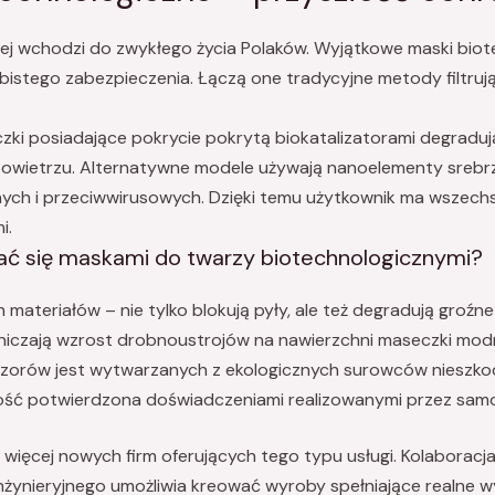
ej wchodzi do zwykłego życia Polaków. Wyjątkowe maski biot
bistego zabezpieczenia. Łączą one tradycyjne metody filtru
zki posiadające pokrycie pokrytą biokatalizatorami degrad
owietrzu. Alternatywne modele używają nanoelementy srebrz
ych i przeciwwirusowych. Dzięki temu użytkownik ma wszec
i.
ać się maskami do twarzy biotechnologicznymi?
materiałów – nie tylko blokują pyły, ale też degradują groźne
czają wzrost drobnoustrojów na nawierzchni maseczki modn
orów jest wytwarzanych z ekologicznych surowców nieszkodl
ość potwierdzona doświadczeniami realizowanymi przez samo
 więcej nowych firm oferujących tego typu usługi. Kolaborac
żynieryjnego umożliwia kreować wyroby spełniające realne