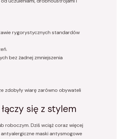
 od uczuleniami, drobnoustrojami i
stawie rygorystycznych standardów
eń.
ych bez żadnej zmniejszenia
rze zdobyły wiarę zarówno obywateli
ączy się z stylem
ub roboczym. Dziś wciąż coraz więcej
 antyalergiczne maski antysmogowe