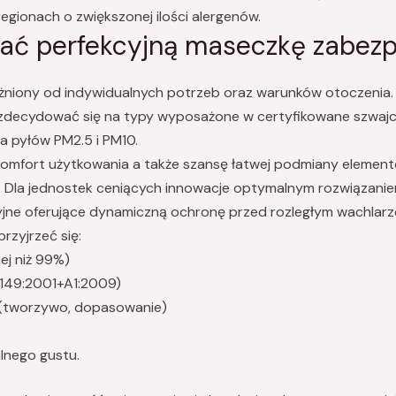
egionach o zwiększonej ilości alergenów.
ać perfekcyjną maseczkę zabezp
eżniony od indywidualnych potrzeb oraz warunków otoczenia.
decydować się na typy wyposażone w certyfikowane szwajcarsk
a pyłów PM2.5 i PM10.
omfort użytkowania a także szansę łatwej podmiany elementó
h. Dla jednostek ceniących innowacje optymalnym rozwiązani
ryjne oferujące dynamiczną ochronę przed rozległym wachlar
rzyjrzeć się:
cej niż 99%)
 149:2001+A1:2009)
 (tworzywo, dopasowanie)
lnego gustu.