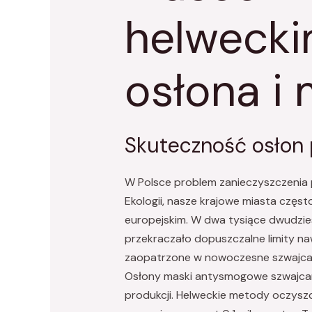
helwecki
osłona i
Skuteczność osłon 
W Polsce problem zanieczyszczenia p
Ekologii, nasze krajowe miasta czę
europejskim. W dwa tysiące dwudzie
przekraczało dopuszczalne limity na
zaopatrzone w nowoczesne szwajcarsk
Osłony maski antysmogowe szwajcarski
produkcji. Helweckie metody oczysz