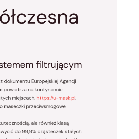
półczesna
stemem filtrującym
 z dokumentu Europejskiej Agencji
em powietrza na kontynencie
itych miejscach,
https://u-mask.pl
,
wa po maseczki przeciwsmogowe
utecznością, ale również klasą
chwycić do 99,9% cząsteczek stałych