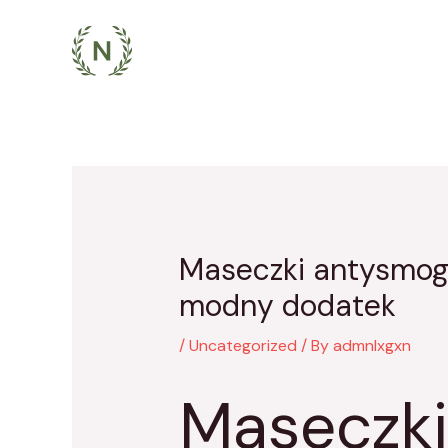
Skip
to
content
Maseczki antysmogo
modny dodatek
/
Uncategorized
/ By
admnlxgxn
Maseczk