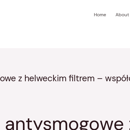
Home
About
we z helweckim filtrem – współc
i antysmogowe 