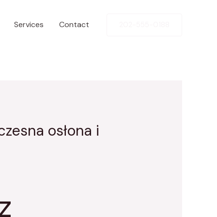
Services
Contact
202-555-0188
zesna osłona i
z