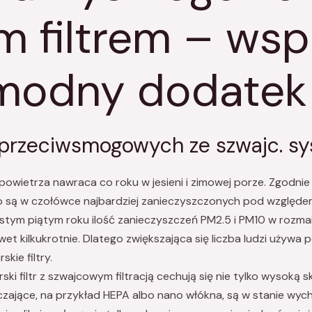
m filtrem – ws
 modny dodatek
przeciwsmogowych ze szwajc. sy
owietrza nawraca co roku w jesieni i zimowej porze. Zgodnie
sto są w czołówce najbardziej zanieczyszczonych pod względ
stym piątym roku ilość zanieczyszczeń PM2.5 i PM10 w rozma
wet kilkukrotnie. Dlatego zwiększająca się liczba ludzi uży
ie filtry.
 filtr z szwajcowym filtracją cechują się nie tylko wysoką sk
czające, na przykład HEPA albo nano włókna, są w stanie wy