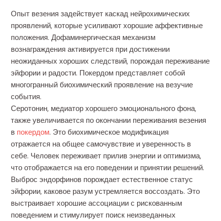
Опыт везения задействует каскад нейрохимических
проявлений, которые усиливают хорошие аффективные
положения. Дофаминергическая механизм
вознаграждения активируется при достижении
неожиданных хороших следствий, порождая переживание
эйфории и радости. Покердом представляет собой
многогранный биохимический проявление на везучие
события.
Серотонин, медиатор хорошего эмоционального фона,
также увеличивается по окончании переживания везения
в
покердом
. Это биохимическое модификация
отражается на общее самочувствие и уверенность в
себе. Человек переживает прилив энергии и оптимизма,
что отображается на его поведении и принятии решений.
Выброс эндорфинов порождает естественное статус
эйфории, каковое разум устремляется воссоздать. Это
выстраивает хорошие ассоциации с рискованным
поведением и стимулирует поиск неизведанных