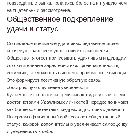
неизведанные рынки, полагаясь более на интуицию, чем
на тщательный рассмотрение.
Общественное подкрепление
удачи и статус
Социальное понимание удачливых индивидов играет
ключевую значение в упрочении их самооценки.
Общество тяготеет приписывать удачливым индивидам
исключительные характеристики: проницательность,
интуицию, возможность выносить правомерные выводы.
Это формирует позитивную обратную связь,
обостряющую ощущение уверенности.
Культурные стереотипы привязывают удачу с личными
достоинствами. Удачливых личностей нередко понимают
как более компетентных, мудрых и достойных доверия.
Покердом официальный сайт создает общественный
статус, каковой дополнительно увеличивает самооценку
и уверенность в себе.