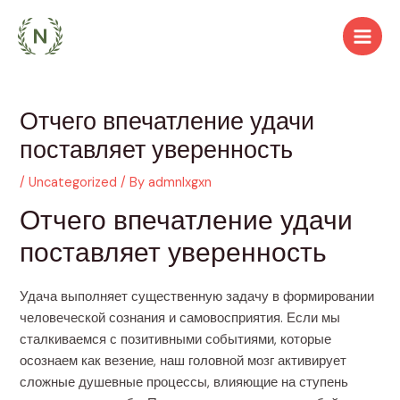
Skip
to
Main
content
Men
Отчего впечатление удачи
поставляет уверенность
/
Uncategorized
/ By
admnlxgxn
Отчего впечатление удачи
поставляет уверенность
Удача выполняет существенную задачу в формировании
человеческой сознания и самовосприятия. Если мы
сталкиваемся с позитивными событиями, которые
осознаем как везение, наш головной мозг активирует
сложные душевные процессы, влияющие на ступень