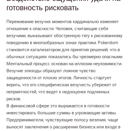
готовность рисковать
Переживание везучих моментов кардинально изменяет
отношение к опасности. Человек, считающие себя
везучими, выказывают обостренную тягу к рискованному
поведению в многообразных зонах практики. Pokerdom
становится катализатором для принятия решений, что в
обычных ситуациях показались бы чрезмерно опасными.
Ментальный процесс основан на иллюзии неуязвимости.
Везучие эпизоды образуют ложное чувство
защищенности от плохих итогов. Личность стартует
верить, что его специфическая везучесть убережет от
неприятностей, что ведет к недооценке подлинных
рисков.
В финансовой сфере это выражается в готовности
инвестировать большие суммы в угрожающие активы.
Предприниматели, чувствующие полосу везения, чаще
выносят заключения о расширении бизнеса или входе в