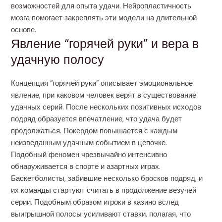
возможностей для опыта удачи. Нейропластичность
мозга помогает закреплять эти модели на длительной
основе.
Явление “горячей руки” и вера в
удачную полосу
Концепция “горячей руки” описывает эмоциональное
явление, при каковом человек верят в существование
удачных серий. После нескольких позитивных исходов
подряд образуется впечатление, что удача будет
продолжаться. Покердом повышается с каждым
неизведанным удачным событием в цепочке.
Подобный феномен чрезвычайно интенсивно
обнаруживается в спорте и азартных играх.
Баскетболисты, забившие несколько бросков подряд, и
их команды стартуют считать в продолжение везучей
серии. Подобным образом игроки в казино вслед
выигрышной полосы усиливают ставки, полагая, что