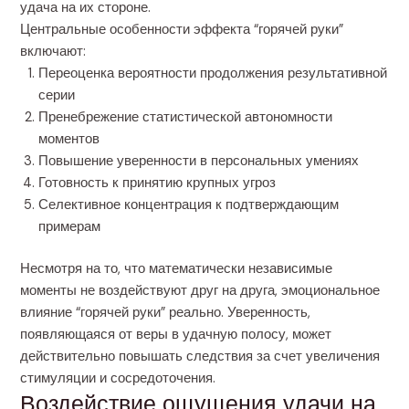
удача на их стороне.
Центральные особенности эффекта “горячей руки”
включают:
Переоценка вероятности продолжения результативной
серии
Пренебрежение статистической автономности
моментов
Повышение уверенности в персональных умениях
Готовность к принятию крупных угроз
Селективное концентрация к подтверждающим
примерам
Несмотря на то, что математически независимые
моменты не воздействуют друг на друга, эмоциональное
влияние “горячей руки” реально. Уверенность,
появляющаяся от веры в удачную полосу, может
действительно повышать следствия за счет увеличения
стимуляции и сосредоточения.
Воздействие ощущения удачи на