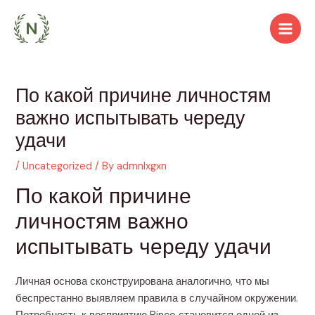
Skip
to
Main
content
Men
По какой причине личностям
важно испытывать череду
удачи
/
Uncategorized
/ By
admnlxgxn
По какой причине
личностям важно
испытывать череду удачи
Личная основа сконструирована аналогично, что мы
беспрестанно выявляем правила в случайном окружении.