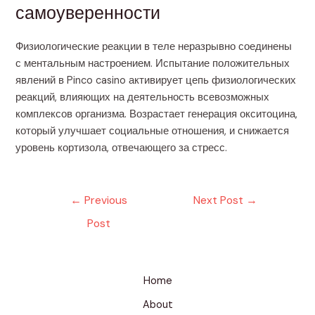
самоуверенности
Физиологические реакции в теле неразрывно соединены
с ментальным настроением. Испытание положительных
явлений в Pinco casino активирует цепь физиологических
реакций, влияющих на деятельность всевозможных
комплексов организма. Возрастает генерация окситоцина,
который улучшает социальные отношения, и снижается
уровень кортизола, отвечающего за стресс.
Post
←
Previous
Next Post
→
navigation
Post
Home
About