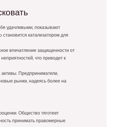
сковать
ебя удачливыми, показывают
o становится катализатором для
жное впечатление защищенности от
 неприятностей, что приводит к
 активы. Предприниматели,
новые рынки, надеясь более на
ооценки. Общество тяготеет
жность принимать правомерные