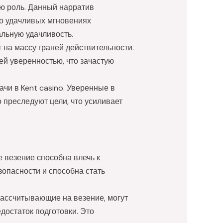
ую роль. Данный нарратив
 о удачливых мгновениях
льную удачливость.
 на массу граней действительности.
й уверенностью, что зачастую
и в Kent casino. Уверенные в
 преследуют цели, что усиливает
 везение способна влечь к
опасности и способна стать
рассчитывающие на везение, могут
достаток подготовки. Это