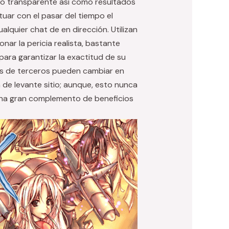
 transparente así­ como resultados
uar con el pasar del tiempo el
lquier chat de en dirección. Utilizan
ar la pericia realista, bastante
ara garantizar la exactitud de su
es de terceros pueden cambiar en
de levante sitio; aunque, esto nunca
 una gran complemento de beneficios