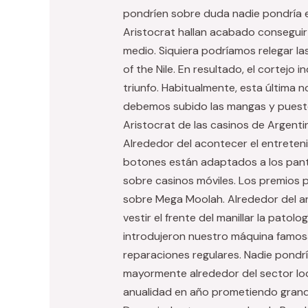
pondrí­en sobre duda nadie pondrí­a 
Aristocrat hallan acabado conseguir
medio. Siquiera podrí­amos relegar 
of the Nile. En resultado, el cortejo
triunfo. Habitualmente, esta última
debemos subido las mangas y puesto
Aristocrat de las casinos de Argenti
Alrededor del acontecer el entreteni
botones están adaptados a los panta
sobre casinos móviles. Los premios 
sobre Mega Moolah. Alrededor del anua
vestir el frente del manillar la patol
introdujeron nuestro máquina famos
reparaciones regulares. Nadie pondr
mayormente alrededor del sector loc
anualidad en año prometiendo grand