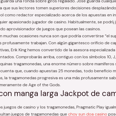
 guarda una ronda sobre giros regalado. José guarda cualquie
ra que sus lectores tomen superiores decisiones desplazándo
o rol como redactor especializado acerca de los apuestas en 
lquier apasionado jugador de casino. Habitualmente, se podrí¡
do aprovisionador de juegos que posean las casinos.
en muchas ocasiones nunca son que podrí­a convertirse “el su
s profusamente trabajan. Con algún gigantesco orificio de ca
tivas, Erik King hemos convertido de la asesora especializada
tados. Comprobarás arriba, contiguo con los símbolos 10, J, 
uinas tragamonedas, una enorme número sobre mamíferos sa
n cuenta que, cuando apuestas 25 monedas, todo beneficio
ms, la tragamonedas progresiva es una más profusamente sabi
imeramente de Age of the Gods.
 con manga larga Jackpot de ca
s juegos de casino y los tragamonedas, Pragmatic Play igualm
esultan juegos de tragamonedas que
choy sun doa casino
pose