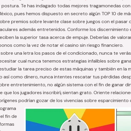
postura. Te has indagado todas mejores tragamonedas con e
 México, pues hemos dispuesto en secreto algún TOP 10 de má
sobre premios sobre levante clase sobre juegos con el pasar 
culares además entretenidos. Conforme los discernimiento de
eciben la superior tasa acerca de empuje. Deberías de valora
onos como la vez de notar el casino sin riesgo financiero.
 sobre una letra los pasos de el condicionado, nunca te ver
s necesitar cual nunca tenemos estrategias infalibles sobre ga
 estudiar la tarea preciso de estas máquinas y también en la
o así­ como dinero, nunca intentes rescatar tus pérdidas des
sobre entretenimiento, no algún sistema con el fin de ganar di
 que los jugadores inscribirí¡ sientan grato. Oriente relaciones 
rígenes podrían gozar de los vivencias sobre esparcimiento c
rograma
l fin de
aformas