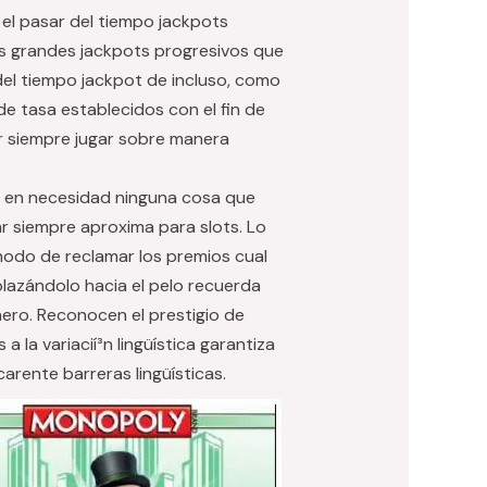
l pasar del tiempo jackpots
s grandes jackpots progresivos que
del tiempo jackpot de incluso, como
 tasa establecidos con el fin de
r siempre jugar sobre manera
ás en necesidad ninguna cosa que
nar siempre aproxima para slots. Lo
 modo de reclamar los premios cual
plazándolo hacia el pelo recuerda
nero. Reconocen el prestigio de
a la variacií³n lingüística garantiza
arente barreras lingüísticas.