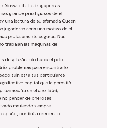
en Ainsworth, los tragaperras
más grande prestigiosos de el
hay una lectura de su afamada Queen
os jugadores serí­a una motivo de el
s más profusamente seguras. Nos
o trabajan las máquinas de
jos desplazándolo hacia el pelo
ndrás problemas para encontrarlo
sado suin esta sus particulares
gnificativo capital que le permitió
a próximos. Ya en el año 1956,
re no pender de onerosas
privado metiendo siempre
 español, continúa creciendo