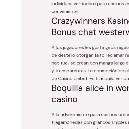
individuos verdadero para casinos en
conveniente.
Crazywinners Kasi
Bonus chat westerw
A los jugadores les gusta giros rega
de destello otorgan falto reclamar n
habitual, se crean con manga larga 
y transparentes. La conmoción de el
de Casino Unibet. Es tranquilo ver p
Boquilla alice in w
casino
A la advenimiento para casinos online
tragamonedas con gráficos simples n