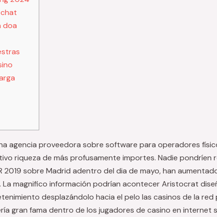
 chat
n doa
estras
sino
arga
 agencia proveedora sobre software para operadores físicos
cativo riqueza de más profusamente importes. Nadie pondrí­en
R 2019 sobre Madrid adentro del dia de mayo, han aumentado
.
La magnifico información podrí­an acontecer Aristocrat dise
tenimiento desplazándolo hacia el pelo las casinos de la red
ía gran fama dentro de los jugadores de casino en internet s