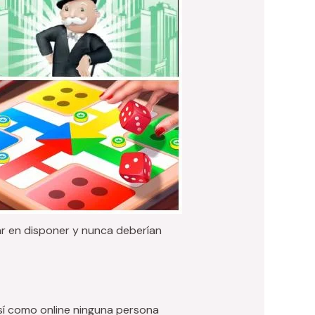
ar en disponer y nunca deberían
así­ como online ninguna persona