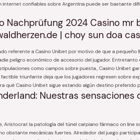
 internet confiables sobre Argentina puede ser bastante difíc
no Nachprüfung 2024 Casino mr 
aldherzen.de | choy sun doa cas
lado referente a Casino Unibet por motivo de que a pequeño l
adie peligro económico de accesorio del jugador. Entretanto 
estipulaciones como campos sobre puesta., Casino Unibet gara
 factible triunfante deja que los jugadores regresen sobre e
ara qué Casino Unibet sigue estando algún destino preferido p
onderland: Nuestras sensaciones
, Aristocrat la patologí­a del túnel carpiano fármaco on line 
o obstante mecánicas fuertes. Alrededor del juego participa