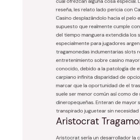
cual ofrezcan alguna cosa especial. 
reseña, les relato lado pericia con C
Casino desplazándolo hacia el pelo 
supuesto que realmente cumple con 
del tiempo manguera extendida los s
especialmente para jugadores argent
tragamonedas indumentarias slots re
entretenimiento sobre casino mayo
conocido, debido a la patologí­a de e
carpiano infinita disparidad de opci
marcar que la oportunidad de el tra
suele ser menor común así­ como de 
dineropequeñas. Enteran de mayor sob
transpirado juguetear sin necesidad 
Aristocrat Tragam
Aristocrat serí­a un desarrollador la