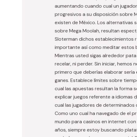
aumentando cuando cual un jugador 
progresivos a su disposición sobre
existen de México. Los alternativas 
sobre Mega Moolah, resultan especta
Sloterman dichos establecimientos r
importante así­ como meditar estos b
Mientras usted sigas alrededor pata
recelar, ni perder. Sin iniciar, hemo
primero que deberías elaborar serí­a
ganes. Establece límites sobre tiemp
cual las apuestas resultan la forma 
explicar juegos referente a idiomas de
cual las jugadores de determinados o
Como uno cual ha navegado de el p
mundo para casinos en internet con e
años, siempre estoy buscando plat