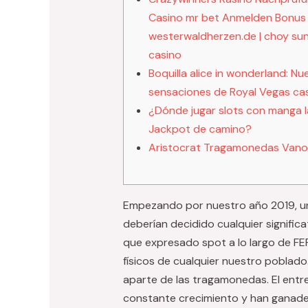
Casino mr bet Anmelden Bonus
westerwaldherzen.de | choy su
casino
Boquilla alice in wonderland: Nu
sensaciones de Royal Vegas ca
¿Dónde jugar slots con manga l
Jackpot de camino?
Aristocrat Tragamonedas Vano
Empezando por nuestro año 2019, una
deberían decidido cualquier signifi
que expresado spot a lo largo de FE
físicos de cualquier nuestro poblado
aparte de las tragamonedas. El entre
constante crecimiento y han ganader