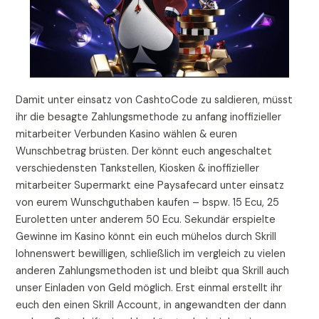
Damit unter einsatz von CashtoCode zu saldieren, müsst
ihr die besagte Zahlungsmethode zu anfang inoffizieller
mitarbeiter Verbunden Kasino wählen & euren
Wunschbetrag brüsten. Der könnt euch angeschaltet
verschiedensten Tankstellen, Kiosken & inoffizieller
mitarbeiter Supermarkt eine Paysafecard unter einsatz
von eurem Wunschguthaben kaufen – bspw. 15 Ecu, 25
Euroletten unter anderem 50 Ecu. Sekundär erspielte
Gewinne im Kasino könnt ein euch mühelos durch Skrill
lohnenswert bewilligen, schließlich im vergleich zu vielen
anderen Zahlungsmethoden ist und bleibt qua Skrill auch
unser Einladen von Geld möglich. Erst einmal erstellt ihr
euch den einen Skrill Account, in angewandten der dann