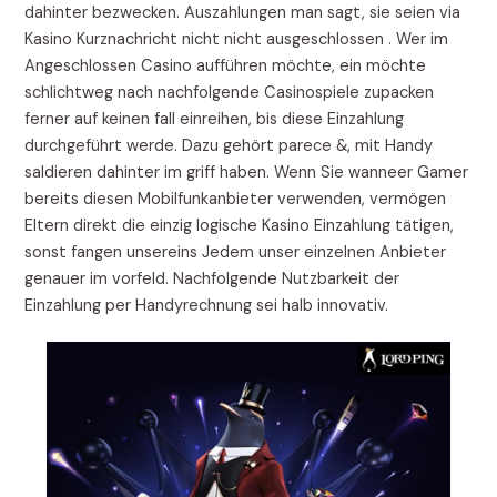
dahinter bezwecken. Auszahlungen man sagt, sie seien via
Kasino Kurznachricht nicht nicht ausgeschlossen . Wer im
Angeschlossen Casino aufführen möchte, ein möchte
schlichtweg nach nachfolgende Casinospiele zupacken
ferner auf keinen fall einreihen, bis diese Einzahlung
durchgeführt werde. Dazu gehört parece &, mit Handy
saldieren dahinter im griff haben. Wenn Sie wanneer Gamer
bereits diesen Mobilfunkanbieter verwenden, vermögen
Eltern direkt die einzig logische Kasino Einzahlung tätigen,
sonst fangen unsereins Jedem unser einzelnen Anbieter
genauer im vorfeld. Nachfolgende Nutzbarkeit der
Einzahlung per Handyrechnung sei halb innovativ.