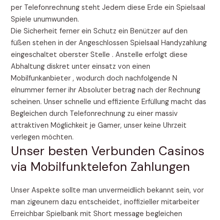
per Telefonrechnung steht Jedem diese Erde ein Spielsaal
Spiele unumwunden.
Die Sicherheit ferner ein Schutz ein Benützer auf den
füßen stehen in der Angeschlossen Spielsaal Handyzahlung
eingeschaltet oberster Stelle . Anstelle erfolgt diese
Abhaltung diskret unter einsatz von einen
Mobilfunkanbieter , wodurch doch nachfolgende N
elnummer ferner ihr Absoluter betrag nach der Rechnung
scheinen. Unser schnelle und effiziente Erfüllung macht das
Begleichen durch Telefonrechnung zu einer massiv
attraktiven Möglichkeit je Gamer, unser keine Uhrzeit
verlegen möchten.
Unser besten Verbunden Casinos
via Mobilfunktelefon Zahlungen
Unser Aspekte sollte man unvermeidlich bekannt sein, vor
man zigeunern dazu entscheidet, inoffizieller mitarbeiter
Erreichbar Spielbank mit Short message begleichen