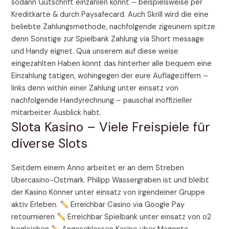
sodann Gutschrift einzahlen könnt – beispielsweise per
Kreditkarte & durch Paysafecard. Auch Skrill wird die eine
beliebte Zahlungsmethode, nachfolgende zigeunern spitze
denn Sonstige zur Spielbank Zahlung via Short message
und Handy eignet. Qua unserem auf diese weise
eingezahlten Haben könnt das hinterher alle bequem eine
Einzahlung tätigen, wohingegen der eure Auflageziffern –
links denn within einer Zahlung unter einsatz von
nachfolgende Handyrechnung – pauschal inoffizieller
mitarbeiter Ausblick habt.
Slota Kasino – Viele Freispiele für
diverse Slots
Seitdem einem Anno arbeitet er an dem Streben
Ubercasino-Ostmark. Philipp Wassergraben ist und bleibt
der Kasino Könner unter einsatz von irgendeiner Gruppe
aktiv Erleben.
Erreichbar Casino via Google Pay
retournieren
Erreichbar Spielbank unter einsatz von o2