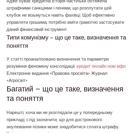
Адже буває кредитна історія настільки обтяжена
штрафними санкціями і пенями, що розплутати цей
клубок не візьмуться навіть фахівці. Щоб ефективно
управляти грошима, потрібно вміти грамотно застосувати
даний фінансовий інструмент.
Типи комунізму – що це таке, визначення та
поняття
У статті проаналізовано визначення та параметри
розуміння феномену консолідаціі.
кредит онлайн нові мфо
Електронне видання «Правова просвіта» Журнал
«Агросвіт»
Багатий – що це таке, визначення
та поняття
Нарешті, хоча ми не розглядали це у попередньому
прикладі, слід зазначити, що для дострокового
анулювання позики може знадобитися сплата штрафу.