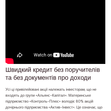
Швидкий кредит без поручителів
та без документів про доходи
Усі ці привілейовані акції належать інвесторам, що не
входять до групи «Альянс-Капітал». Материнське
підприємство «Контроль-Плюс» володіє 80% акцій
дочірнього підприємства «Актив-Інвест». Це означає, що