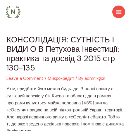
Skip
to
Main
content
Men
КОНСОЛІДАЦІЯ: СУТНІСТЬ І
ВИДИ О В Петухова Інвестиції:
практика та досвід 3 2015 стр
130-135
Leave a Comment
/
Микрокредит
/ By
admnlxgxn
Утім, придбати його можна будь-де. В плані попиту є
суттєвий перекіс у бік Києва та області, де в рамках
програми купується майже половина (45%) житла.
«єОселя» працює на всій підконтрольній Україні території.
Але наразі первинного ринку в «єОселі» небагато. Тобто
ті, де вже зведено декілька поверхів і помітною є динаміка