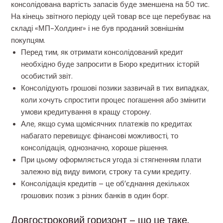
консолідована вартість запасів буде зменшена на 50 тис.
На кінець звітного періоду цей товар все ще перебуває на
складі «МП-Холдинг» і не був проданий зовнішнім
покупцям.
Перед тим, як отримати консолідований кредит
необхідно буде запросити в Бюро кредитних історій
особистий звіт.
Консолідують грошові позики зазвичай в тих випадках,
коли хочуть спростити процес погашення або змінити
умови кредитування в кращу сторону.
Але, якщо сума щомісячних платежів по кредитах
набагато перевищує фінансові можливості, то
консолідація, однозначно, хороше рішення.
При цьому оформляється угода зі стягненням плати
залежно від виду вимоги, строку та суми кредиту.
Консолідація кредитів – це об’єднання декількох
грошових позик з різних банків в один борг.
Довгостроковий горизонт – що це таке,