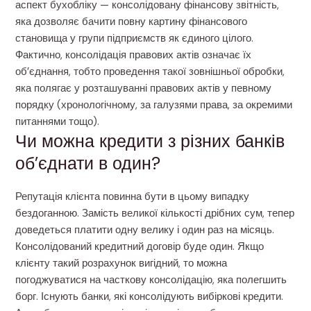
аспект бухобліку — консолідовану фінансову звітність,
яка дозволяє бачити повну картину фінансового
становища у групи підприємств як єдиного цілого.
Фактично, консолідація правових актів означає їх
об’єднання, тобто проведення такої зовнішньої обробки,
яка полягає у розташуванні правових актів у певному
порядку (хронологічному, за галузями права, за окремими
питаннями тощо).
Чи можна кредити з різних банків
об’єднати в один?
Репутація клієнта повинна бути в цьому випадку
бездоганною. Замість великої кількості дрібних сум, тепер
доведеться платити одну велику і один раз на місяць.
Консолідований кредитний договір буде один. Якщо
клієнту такий розрахунок вигідний, то можна
погоджуватися на часткову консолідацію, яка полегшить
борг. Існують банки, які консолідують вибіркові кредити.