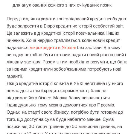
для анулювання кожного з них очікуваних позик.
Перед тим, як отримати консолідований кредит необхідно
буде запросити в Бюро кредитних історій особистий звіт.
Це залежить від кредитної історії позичальника і інших
чинників. Хоча нерідко трапляється, коли новий кредит
надавався
мікрокредити в Україні
без застави. В цьому
випадку потрібно бути готовим надати новий рівноцінний і
ліквідну заставу. Разом з тим необхідно розуміти, що банк
за новими кредитними зобов’язаннями потребують нові
гарантії.
Якщо кредитна історія клієнта в УБКІ негативна і у нього
немає достатньої кредитоспроможності, банк не
підтримає його бізнес. Маржа банку визначається
індивідуально, тому можна домовитися про її розмір.
Однак, на старті свого бізнесу, потрібно бути готовим до
того, що доступна сума буде набагато менше. Сума
позики від 30 тисяч гривень до 50 мільйонів гривень, на
термін до 10 років. У статті піде мова про кредитування