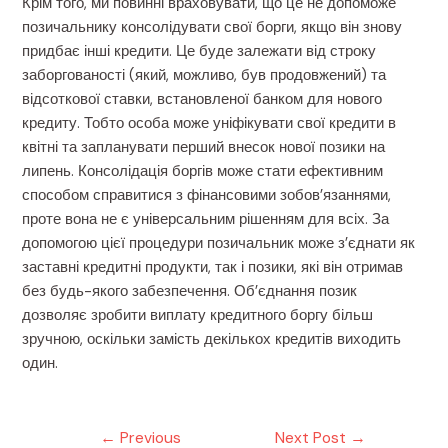
Крім того, ми повинні враховувати, що це не допоможе
позичальнику консолідувати свої борги, якщо він знову
придбає інші кредити. Це буде залежати від строку
заборгованості (який, можливо, був продовжений) та
відсоткової ставки, встановленої банком для нового
кредиту. Тобто особа може уніфікувати свої кредити в
квітні та запланувати перший внесок нової позики на
липень. Консолідація боргів може стати ефективним
способом справитися з фінансовими зобов’язаннями,
проте вона не є універсальним рішенням для всіх. За
допомогою цієї процедури позичальник може з’єднати як
заставні кредитні продукти, так і позики, які він отримав
без будь-якого забезпечення. Об’єднання позик
дозволяє зробити виплату кредитного боргу більш
зручною, оскільки замість декількох кредитів виходить
один.
Post
←
Previous
Next Post
→