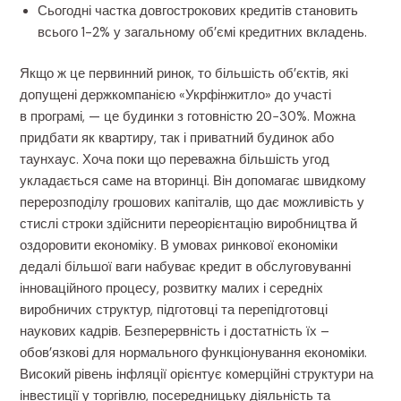
Сьогодні частка довгострокових кредитів становить
всього 1-2% у загальному об’ємі кредитних вкладень.
Якщо ж це первинний ринок, то більшість об’єктів, які
допущені держкомпанією «Укрфінжитло» до участі
в програмі, — це будинки з готовністю 20−30%. Можна
придбати як квартиру, так і приватний будинок або
таунхаус. Хоча поки що переважна більшість угод
укладається саме на вторинці. Він допомагає швидкому
перерозподілу грошових капіталів, що дає можливість у
стислі строки здійснити переорієнтацію виробництва й
оздоровити економіку. В умовах ринкової економіки
дедалі більшої ваги набуває кредит в обслуговуванні
інноваційного процесу, розвитку малих і середніх
виробничих структур, підготовці та перепідготовці
наукових кадрів. Безперервність і достатність їх –
обов’язкові для нормального функціонування економіки.
Високий рівень інфляції орієнтує комерційні структури на
інвестиції у торгівлю, посередницьку діяльність та