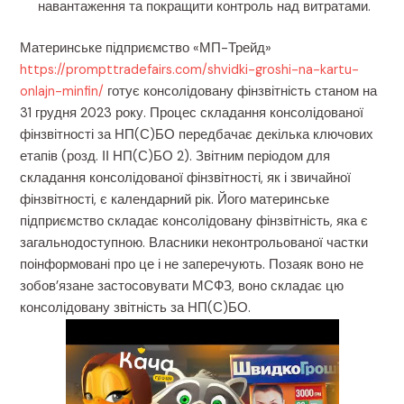
навантаження та покращити контроль над витратами.
Материнське підприємство «МП-Трейд»
https://prompttradefairs.com/shvidki-groshi-na-kartu-
onlajn-minfin/
готує консолідовану фінзвітність станом на
31 грудня 2023 року. Процес складання консолідованої
фінзвітності за НП(С)БО передбачає декілька ключових
етапів (розд. ІІ НП(С)БО 2). Звітним періодом для
складання консолідованої фінзвітності, як і звичайної
фінзвітності, є календарний рік. Його материнське
підприємство складає консолідовану фінзвітність, яка є
загальнодоступною. Власники неконтрольованої частки
поінформовані про це і не заперечують. Позаяк воно не
зобов’язане застосовувати МСФЗ, воно складає цю
консолідовану звітність за НП(С)БО.