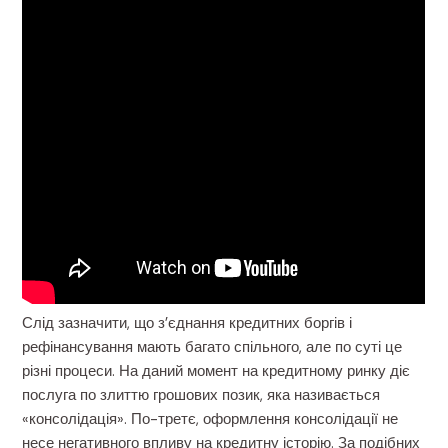
Слід зазначити, що з’єднання кредитних боргів і
рефінансування мають багато спільного, але по суті це
різні процеси. На даний момент на кредитному ринку діє
послуга по злиттю грошових позик, яка називається
«консолідація». По-третє, оформлення консолідації не
несе негативного впливу на кредитну історію. За подібних