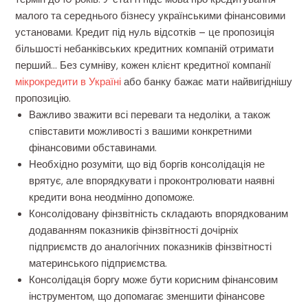
малого та середнього бізнесу українськими фінансовими
установами. Кредит під нуль відсотків – це пропозиція
більшості небанківських кредитних компаній отримати
перший… Без сумніву, кожен клієнт кредитної компанії
мікрокредити в Україні
або банку бажає мати найвигіднішу
пропозицію.
Важливо зважити всі переваги та недоліки, а також
співставити можливості з вашими конкретними
фінансовими обставинами.
Необхідно розуміти, що від боргів консолідація не
врятує, але впорядкувати і проконтролювати наявні
кредити вона неодмінно допоможе.
Консолідовану фінзвітність складають впорядкованим
додаванням показників фінзвітності дочірніх
підприємств до аналогічних показників фінзвітності
материнського підприємства.
Консолідація боргу може бути корисним фінансовим
інструментом, що допомагає зменшити фінансове