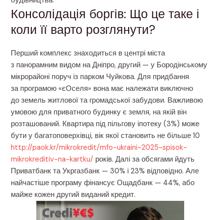
будівництва.
Консолідація боргів: Що це таке і
коли її варто розглянути?
Перший комплекс знаходиться в центрі міста
з панорамним видом на Дніпро, другий — у Бородінському
мікрорайоні поруч із парком Чуйкова. Для придбання
за програмою «єОселя» вона має належати виключно
до земель житлової та громадської забудови. Важливою
умовою для приватного будинку є земля, на якій він
розташований. Квартира під пільгову іпотеку (3%) може
бути у багатоповерхівці, вік якої становить не більше 10
http://paok.kr/mikrokredit/mfo-ukraini-2025-spisok-
mikrokreditiv-na-kartku/
років. Далі за обсягами йдуть
Приватбанк та Укргазбанк — 30% і 23% відповідно. Але
найчастіше програму фінансує Ощадбанк — 44%, або
майже кожен другий виданий кредит.