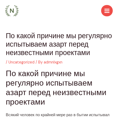
Skip
to
Main
content
Men
По какой причине мы регулярно
испытываем азарт перед
неизвестными проектами
/
Uncategorized
/ By
admnlxgxn
По какой причине мы
регулярно испытываем
азарт перед неизвестными
проектами
Всякий человек по крайней мере раз в бытии испытывал