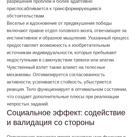
разрешения проблем и более адаптивно
приспосабливается к трансформирующимся
обстоятельствам.
Веселье и вдохновение от предвкушения победы
включают правое отдел головного мозга, отвечающее за
инстинктивное и образное мышление. Указанный процесс
предоставляет возможность к изобретательным
источникам индивидуальности, которые пребывают
недоступными в самочувствии тревоги или апатии.
Чувственный взлет также влияет на телесные
механизмы. Оптимизируется согласованность
активности, усиливается стойкость, убыстряется
реакция. Тело функционирует в оптимальном состоянии,
что создает дополнительные плюсы при реализации
непростых заданий.
Социальное эффект: содействие
и валидация со стороны