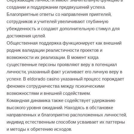
Окружающие личности имеют значительную функцию в
создании и поддержании предвкушений успеха.
Благоприятные ответы со направления приятелей,
сотрудников и учителей увеличивают глубинную
убежденность и создают дополнительную стимул для
достижения целей.
Общественная поддержка функционирует как внешний
родник валидации реалистичности проектов и
возможности их реализации. В момент когда
существенные персоны проявляют веру в потенциал
личности, указанный факт усиливает его личную веру в
успехе. В eldorado casino указанный процесс порождает
феномен сотрудничества между психическими
возможностями и внешней содействием.
Командная динамика также содействует удержанию
высокого уровня ожиданий. Находясь в обстановке
направленных и благоприятно расположенных личностей,
индивид естественным способом усваивает их паттерны
и методы к обретению исходов.