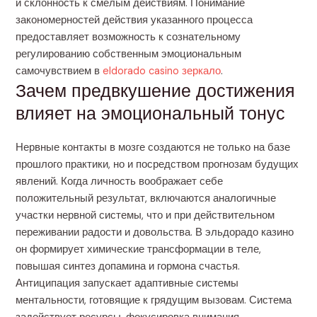
и склонность к смелым действиям. Понимание
закономерностей действия указанного процесса
предоставляет возможность к сознательному
регулированию собственным эмоциональным
самочувствием в
eldorado casino зеркало
.
Зачем предвкушение достижения
влияет на эмоциональный тонус
Нервные контакты в мозге создаются не только на базе
прошлого практики, но и посредством прогнозам будущих
явлений. Когда личность воображает себе
положительный результат, включаются аналогичные
участки нервной системы, что и при действительном
переживании радости и довольства. В эльдорадо казино
он формирует химические трансформации в теле,
повышая синтез допамина и гормона счастья.
Антиципация запускает адаптивные системы
ментальности, готовящие к грядущим вызовам. Система