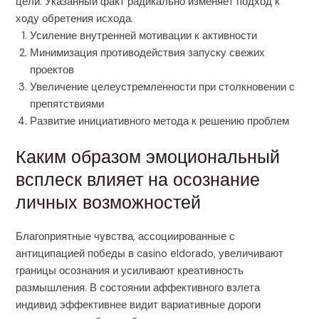
цели. Указанный факт радикально изменяет подход к
ходу обретения исхода.
Усиление внутренней мотивации к активности
Минимизация противодействия запуску свежих
проектов
Увеличение целеустремленности при столкновении с
препятствиями
Развитие инициативного метода к решению проблем
Каким образом эмоциональный
всплеск влияет на осознание
личных возможностей
Благоприятные чувства, ассоциированные с
антиципацией победы в casino eldorado, увеличивают
границы осознания и усиливают креативность
размышления. В состоянии аффективного взлета
индивид эффективнее видит вариативные дороги