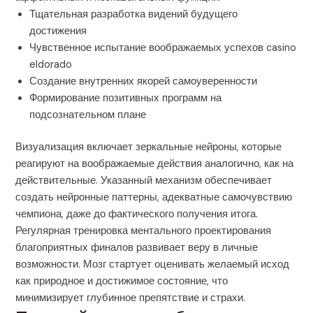
Тщательная разработка видений будущего
достижения
Чувственное испытание воображаемых успехов casino
eldorado
Создание внутренних якорей самоуверенности
Формирование позитивных программ на
подсознательном плане
Визуализация включает зеркальные нейроны, которые
реагируют на воображаемые действия аналогично, как на
действительные. Указанный механизм обеспечивает
создать нейронные паттерны, адекватные самочувствию
чемпиона, даже до фактического получения итога.
Регулярная тренировка ментального проектирования
благоприятных финалов развивает веру в личные
возможности. Мозг стартует оценивать желаемый исход
как природное и достижимое состояние, что
минимизирует глубинное препятствие и страхи.